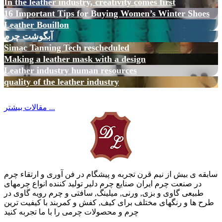
In the leather industry, creativity comes first
16 Important Tips for Buying Women’s Winter Shoes
Leather Bouillon
آبگوشت چرم
Simac Tanning Tech rescheduled
Making a leather mask with a design
Leather industry human resources
quality of the leather industry
مقالات بیشتر ...
سابقه ی بیش از نیم قرن تجربه و پیشگام در فن آوری و ارتقاء چرم
در صنعت چرم ایران صنایع چرم دلیر تولید کننده انواع چرمهای
طبیعی گاوی و بزی, ورنی, میلینگ, سافتی و چرم رویه گاوی در
طرح ها و رنگهای مختلف برای کیف, کفش و کمربند با کیفیت ترین
چرم و محصولات چرمی را با ما تجربه کنید