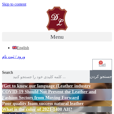
Skip to content
Menu
English
ورود / ثبت نام
0
Cart
Search
جستجو کردن
(Get to know our language (Leather industry
COVID-19 Should Not Prevent the Leather and
Fashion Sectors from Moving Forward
Poor quality foam success natural leather
What is the color of 2021-1400 AH?