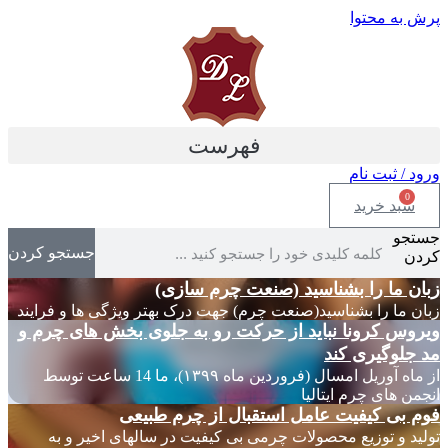
پرش به محتوا
فهرست
ورود / ثبت نام
0
سبد خرید
جستجو
جستجو کردن
کردن
زبان ما را بشناسید (صنعت چرم سازی)
زبان ما را بشناسید(صنعت چرم) جهت درک بهتر ویژگی ها و فرایند
ویروس کرونا نباید از حرکت رو به جلوی بخش های چرم و
مد جلوگیری کند
از ماه آوریل امسال (فروردین ماه ۱۳۹۹)، ما 14 ساعت توسط
انجمن های چرم ایتالیا
فوم بی کیفیت عامل استقبال از چرم طبیعی
تولید و توزیع محصولات چرمی بی کیفیت در سالهای اخیر و به