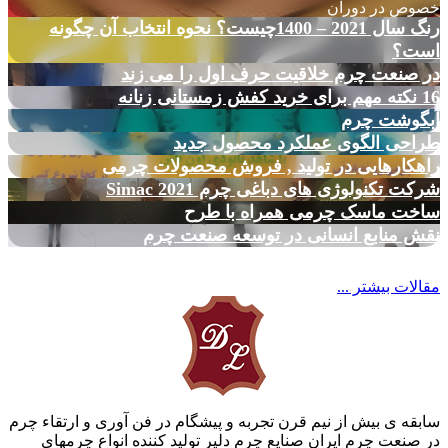
خصوص در دوران
رنگ سال 2021 – 1400چیست؟ نحوه انتخاب آن چگونه
است؟
در صنعت چرم خلاقیت حرف اول را می زند
16 نکته مهم برای خرید کفش زمستانی زنانه
آبگوشت چرم
طراحی الگوی عملکرد محصول جدید
راهکارهایی در تولید , فروش محصولات چرمی
شرکت تکنولوژی های دباغی چرم Simac 2021
ساخت ماسک چرمی همراه با طرح
نقش منابع انسانی در توسعه صنعت چرم
مقالات بیشتر ...
سابقه ی بیش از نیم قرن تجربه و پیشگام در فن آوری و ارتقاء چرم
در صنعت چرم ایران صنایع چرم دلیر تولید کننده انواع چرمهای