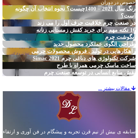
خصوص در دوران
رنگ سال 2021 – 1400چیست؟ نحوه انتخاب آن چگونه
است؟
در صنعت چرم خلاقیت حرف اول را می زند
16 نکته مهم برای خرید کفش زمستانی زنانه
آبگوشت چرم
طراحی الگوی عملکرد محصول جدید
راهکارهایی در تولید , فروش محصولات چرمی
شرکت تکنولوژی های دباغی چرم Simac 2021
ساخت ماسک چرمی همراه با طرح
نقش منابع انسانی در توسعه صنعت چرم
مقالات بیشتر ...
سابقه ی بیش از نیم قرن تجربه و پیشگام در فن آوری و ارتقاء