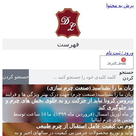
پرش به محتوا
فهرست
ورود / ثبت نام
0
سبد خرید
جستجو
جستجو کردن
کردن
زبان ما را بشناسید (صنعت چرم سازی)
زبان ما را بشناسید(صنعت چرم) جهت درک بهتر ویژگی ها و فرایند
ویروس کرونا نباید از حرکت رو به جلوی بخش های چرم و
مد جلوگیری کند
از ماه آوریل امسال (فروردین ماه ۱۳۹۹)، ما 14 ساعت توسط
انجمن های چرم ایتالیا
فوم بی کیفیت عامل استقبال از چرم طبیعی
تولید و توزیع محصولات چرمی بی کیفیت در سالهای اخیر و به