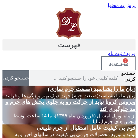
پرش به محتوا
فهرست
ورود / ثبت نام
0
سبد خرید
جستجو
جستجو کردن
کردن
زبان ما را بشناسید (صنعت چرم سازی)
زبان ما را بشناسید(صنعت چرم) جهت درک بهتر ویژگی ها و فرایند
ویروس کرونا نباید از حرکت رو به جلوی بخش های چرم و
مد جلوگیری کند
از ماه آوریل امسال (فروردین ماه ۱۳۹۹)، ما 14 ساعت توسط
انجمن های چرم ایتالیا
فوم بی کیفیت عامل استقبال از چرم طبیعی
تولید و توزیع محصولات چرمی بی کیفیت در سالهای اخیر و به