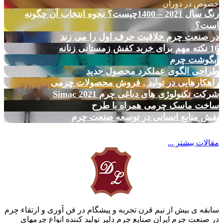
خصوص در دوران
رنگ سال 2021 – 1400چیست؟ نحوه انتخاب آن چگونه
است؟
در صنعت چرم خلاقیت حرف اول را می زند
16 نکته مهم برای خرید کفش زمستانی زنانه
آبگوشت چرم
طراحی الگوی عملکرد محصول جدید
راهکارهایی در تولید , فروش محصولات چرمی
شرکت تکنولوژی های دباغی چرم Simac 2021
ساخت ماسک چرمی همراه با طرح
نقش منابع انسانی در توسعه صنعت چرم
مقالات بیشتر ...
سابقه ی بیش از نیم قرن تجربه و پیشگام در فن آوری و ارتقاء چرم
در صنعت چرم ایران صنایع چرم دلیر تولید کننده انواع چرمهای