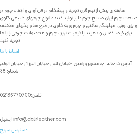
سابقه ی بیش از نیم قرن تجربه و پیشگام در فن آوری و ارتقاء چرم در
صنعت چرم ایران صنایع چرم دلیر تولید کننده انواع چرمهای طبیعی گاوی
و بزی, ورنی, میلینگ, سافتی و چرم رویه گاوی در طرح ها و رنگهای مختلف
برای کیف, کفش و کمربند با کیفیت ترین چرم و محصولات چرمی را با ما
تجربه کنید
ارتباط با ما
آدرس کارخانه: چرمشهر ورامین, خیابان البرز, خیابان البرز 1 , خیابان الوند,
شماره 38
تلفن:02136770700
ایمیل: info@dalirleather.com
دسترسی سریع