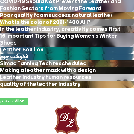
COVID-19 Should Not Prevent the Leather and
Fashion Sectors from Moving Forward
Poor quality foam success natural leather
What is the color of 2021-1400 AH?
In the leather industry, creativity comes first
16 Important Tips for Buying Women’s Winter
Shoes
Leather Bouillon
آبگوشت چرم
Simac Tanning Tech rescheduled
Making a leather mask with a design
Leather industry human resources
quality of the leather industry
مقالات بیشتر ...