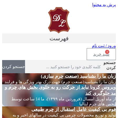
پرش به محتوا
فهرست
ورود / ثبت نام
0
سبد خرید
جستجو
جستجو کردن
کردن
زبان ما را بشناسید (صنعت چرم سازی)
زبان ما را بشناسید(صنعت چرم) جهت درک بهتر ویژگی ها و فرایند
ویروس کرونا نباید از حرکت رو به جلوی بخش های چرم و
مد جلوگیری کند
از ماه آوریل امسال (فروردین ماه ۱۳۹۹)، ما 14 ساعت توسط
انجمن های چرم ایتالیا
فوم بی کیفیت عامل استقبال از چرم طبیعی
تولید و توزیع محصولات چرمی بی کیفیت در سالهای اخیر و به