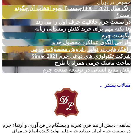
خصوص در دوران
رنگ سال 2021 – 1400چیست؟ نحوه انتخاب آن چگونه
است؟
در صنعت چرم خلاقیت حرف اول را می زند
16 نکته مهم برای خرید کفش زمستانی زنانه
آبگوشت چرم
طراحی الگوی عملکرد محصول جدید
راهکارهایی در تولید , فروش محصولات چرمی
شرکت تکنولوژی های دباغی چرم Simac 2021
ساخت ماسک چرمی همراه با طرح
نقش منابع انسانی در توسعه صنعت چرم
مقالات بیشتر ...
سابقه ی بیش از نیم قرن تجربه و پیشگام در فن آوری و ارتقاء چرم
در صنعت چرم ایران صنایع چرم دلیر تولید کننده انواع چرمهای