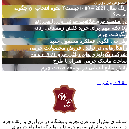
خصوص در دوران
رنگ سال 2021 – 1400چیست؟ نحوه انتخاب آن چگونه
است؟
در صنعت چرم خلاقیت حرف اول را می زند
16 نکته مهم برای خرید کفش زمستانی زنانه
آبگوشت چرم
طراحی الگوی عملکرد محصول جدید
راهکارهایی در تولید , فروش محصولات چرمی
شرکت تکنولوژی های دباغی چرم Simac 2021
ساخت ماسک چرمی همراه با طرح
نقش منابع انسانی در توسعه صنعت چرم
مقالات بیشتر ...
سابقه ی بیش از نیم قرن تجربه و پیشگام در فن آوری و ارتقاء چرم
در صنعت چرم ایران صنایع چرم دلیر تولید کننده انواع چرمهای