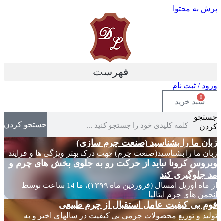
پرش به محتوا
فهرست
ورود / ثبت نام
0
سبد خرید
جستجو
جستجو کردن
کردن
زبان ما را بشناسید (صنعت چرم سازی)
زبان ما را بشناسید(صنعت چرم) جهت درک بهتر ویژگی ها و فرایند
ویروس کرونا نباید از حرکت رو به جلوی بخش های چرم و
مد جلوگیری کند
از ماه آوریل امسال (فروردین ماه ۱۳۹۹)، ما 14 ساعت توسط
انجمن های چرم ایتالیا
فوم بی کیفیت عامل استقبال از چرم طبیعی
تولید و توزیع محصولات چرمی بی کیفیت در سالهای اخیر و به