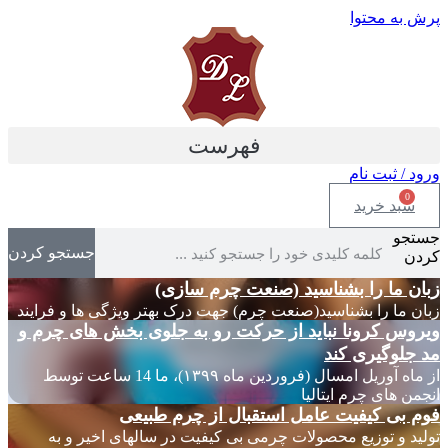
پرش به محتوا
فهرست
ورود / ثبت نام
0
سبد خرید
جستجو
جستجو کردن
کردن
زبان ما را بشناسید (صنعت چرم سازی)
زبان ما را بشناسید(صنعت چرم) جهت درک بهتر ویژگی ها و فرایند
ویروس کرونا نباید از حرکت رو به جلوی بخش های چرم و
مد جلوگیری کند
از ماه آوریل امسال (فروردین ماه ۱۳۹۹)، ما 14 ساعت توسط
انجمن های چرم ایتالیا
فوم بی کیفیت عامل استقبال از چرم طبیعی
تولید و توزیع محصولات چرمی بی کیفیت در سالهای اخیر و به