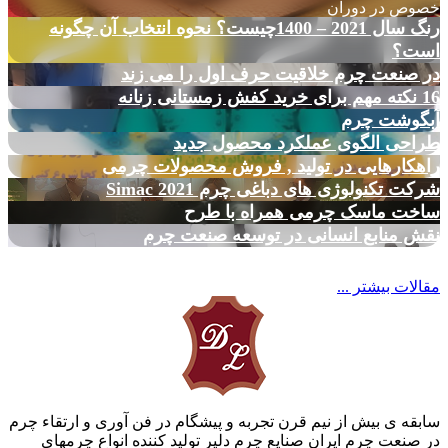
خصوص در دوران
رنگ سال 2021 – 1400چیست؟ نحوه انتخاب آن چگونه
است؟
در صنعت چرم خلاقیت حرف اول را می زند
16 نکته مهم برای خرید کفش زمستانی زنانه
آبگوشت چرم
طراحی الگوی عملکرد محصول جدید
راهکارهایی در تولید , فروش محصولات چرمی
شرکت تکنولوژی های دباغی چرم Simac 2021
ساخت ماسک چرمی همراه با طرح
نقش منابع انسانی در توسعه صنعت چرم
مقالات بیشتر ...
سابقه ی بیش از نیم قرن تجربه و پیشگام در فن آوری و ارتقاء چرم
در صنعت چرم ایران صنایع چرم دلیر تولید کننده انواع چرمهای