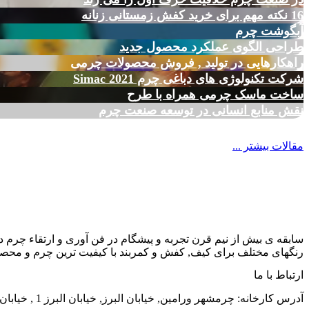
16 نکته مهم برای خرید کفش زمستانی زنانه
آبگوشت چرم
طراحی الگوی عملکرد محصول جدید
راهکارهایی در تولید , فروش محصولات چرمی
شرکت تکنولوژی های دباغی چرم Simac 2021
ساخت ماسک چرمی همراه با طرح
نقش منابع انسانی در توسعه صنعت چرم
مقالات بیشتر ...
سابقه ی بیش از نیم قرن تجربه و پیشگام در فن آوری و ارتقاء چرم د
رنگهای مختلف برای کیف, کفش و کمربند با کیفیت ترین چرم و محصول
ارتباط با ما
آدرس کارخانه: چرمشهر ورامین, خیابان البرز, خیابان البرز 1 , خیابان الوند, شماره 38