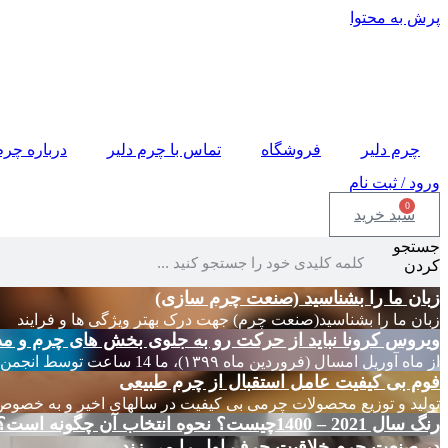
پرش به محتوا
چرم دلیر
فروشگاه
تماس با چرم دلیر
درباره چرم
ورود / ثبت نام
0
سبد خرید
جستجو
کردن
زبان ما را بشناسید (صنعت چرم سازی)
زبان ما را بشناسید(صنعت چرم) جهت درک بهتر ویژگی ها و فرایند
ویروس کرونا نباید از حرکت رو به جلوی بخش های چرم و مد
از ماه آوریل امسال (فروردین ماه ۱۳۹۹)، ما 14 ساعت توسط انجمن های چرم ایتالیا
فوم بی کیفیت عامل استقبال از چرم طبیعی
تولید و توزیع محصولات چرمی بی کیفیت در سالهای اخیر و به خصوص
رنگ سال 2021 – 1400چیست؟ نحوه انتخاب آن چگونه است؟
در صنعت چرم خلاقیت حرف اول را می زند