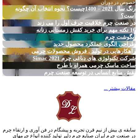
خصوص در دوران
رنگ سال 2021 – 1400چیست؟ نحوه انتخاب آن چگونه
است؟
در صنعت چرم خلاقیت حرف اول را می زند
16 نکته مهم برای خرید کفش زمستانی زنانه
آبگوشت چرم
طراحی الگوی عملکرد محصول جدید
راهکارهایی در تولید , فروش محصولات چرمی
شرکت تکنولوژی های دباغی چرم Simac 2021
ساخت ماسک چرمی همراه با طرح
نقش منابع انسانی در توسعه صنعت چرم
مقالات بیشتر ...
سابقه ی بیش از نیم قرن تجربه و پیشگام در فن آوری و ارتقاء چرم
در صنعت چرم ایران صنایع چرم دلیر تولید کننده انواع چرمهای