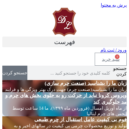
پرش به محتوا
فهرست
ورود / ثبت نام
0
سبد خرید
جستجو
جستجو کردن
کردن
زبان ما را بشناسید (صنعت چرم سازی)
زبان ما را بشناسید(صنعت چرم) جهت درک بهتر ویژگی ها و فرایند
ویروس کرونا نباید از حرکت رو به جلوی بخش های چرم و
مد جلوگیری کند
از ماه آوریل امسال (فروردین ماه ۱۳۹۹)، ما 14 ساعت توسط
انجمن های چرم ایتالیا
فوم بی کیفیت عامل استقبال از چرم طبیعی
تولید و توزیع محصولات چرمی بی کیفیت در سالهای اخیر و به