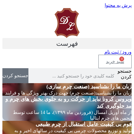
پرش به محتوا
فهرست
ورود / ثبت نام
0
سبد خرید
جستجو
جستجو کردن
کردن
زبان ما را بشناسید (صنعت چرم سازی)
زبان ما را بشناسید(صنعت چرم) جهت درک بهتر ویژگی ها و فرایند
ویروس کرونا نباید از حرکت رو به جلوی بخش های چرم و
مد جلوگیری کند
از ماه آوریل امسال (فروردین ماه ۱۳۹۹)، ما 14 ساعت توسط
انجمن های چرم ایتالیا
فوم بی کیفیت عامل استقبال از چرم طبیعی
تولید و توزیع محصولات چرمی بی کیفیت در سالهای اخیر و به