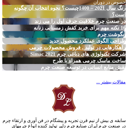
خصوص در دوران
رنگ سال 2021 – 1400چیست؟ نحوه انتخاب آن چگونه
است؟
در صنعت چرم خلاقیت حرف اول را می زند
16 نکته مهم برای خرید کفش زمستانی زنانه
آبگوشت چرم
طراحی الگوی عملکرد محصول جدید
راهکارهایی در تولید , فروش محصولات چرمی
شرکت تکنولوژی های دباغی چرم Simac 2021
ساخت ماسک چرمی همراه با طرح
نقش منابع انسانی در توسعه صنعت چرم
مقالات بیشتر ...
سابقه ی بیش از نیم قرن تجربه و پیشگام در فن آوری و ارتقاء چرم
در صنعت چرم ایران صنایع چرم دلیر تولید کننده انواع چرمهای