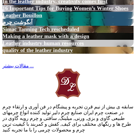
In the leather industry, creativity comes first
16 Important Tips for Buying Women’s Winter Shoes
Leather Bouillon
آبگوشت چرم
Simac Tanning Tech rescheduled
Making a leather mask with a design
Leather industry human resources
quality of the leather industry
مقالات بیشتر ...
سابقه ی بیش از نیم قرن تجربه و پیشگام در فن آوری و ارتقاء چرم
در صنعت چرم ایران صنایع چرم دلیر تولید کننده انواع چرمهای
طبیعی گاوی و بزی, ورنی, میلینگ, سافتی و چرم رویه گاوی در
طرح ها و رنگهای مختلف برای کیف, کفش و کمربند با کیفیت ترین
چرم و محصولات چرمی را با ما تجربه کنید