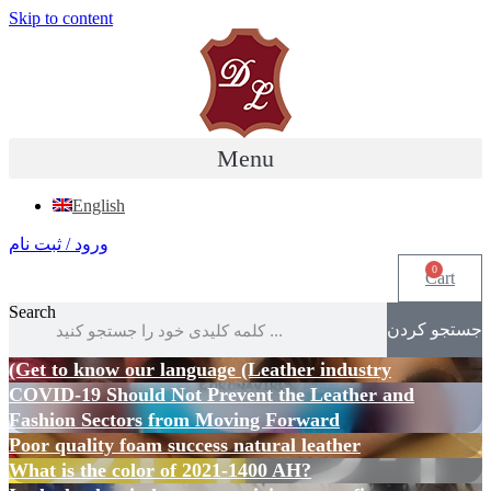
Skip to content
Menu
English
ورود / ثبت نام
0
Cart
Search
جستجو کردن
(Get to know our language (Leather industry
COVID-19 Should Not Prevent the Leather and
Fashion Sectors from Moving Forward
Poor quality foam success natural leather
What is the color of 2021-1400 AH?