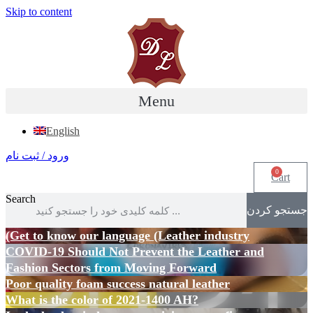
Skip to content
Menu
English
ورود / ثبت نام
0
Cart
Search
جستجو کردن
(Get to know our language (Leather industry
COVID-19 Should Not Prevent the Leather and
Fashion Sectors from Moving Forward
Poor quality foam success natural leather
What is the color of 2021-1400 AH?