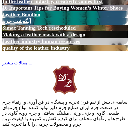
In the leather industry, creativity comes first
16 Important Tips for Buying Women’s Winter Shoes
Leather Bouillon
آبگوشت چرم
Simac Tanning Tech rescheduled
Making a leather mask with a design
Leather industry human resources
quality of the leather industry
مقالات بیشتر ...
سابقه ی بیش از نیم قرن تجربه و پیشگام در فن آوری و ارتقاء چرم
در صنعت چرم ایران صنایع چرم دلیر تولید کننده انواع چرمهای
طبیعی گاوی و بزی, ورنی, میلینگ, سافتی و چرم رویه گاوی در
طرح ها و رنگهای مختلف برای کیف, کفش و کمربند با کیفیت ترین
چرم و محصولات چرمی را با ما تجربه کنید