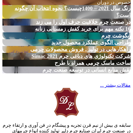
خصوص در دوران
رنگ سال 2021 – 1400چیست؟ نحوه انتخاب آن چگونه
است؟
در صنعت چرم خلاقیت حرف اول را می زند
16 نکته مهم برای خرید کفش زمستانی زنانه
آبگوشت چرم
طراحی الگوی عملکرد محصول جدید
راهکارهایی در تولید , فروش محصولات چرمی
شرکت تکنولوژی های دباغی چرم Simac 2021
ساخت ماسک چرمی همراه با طرح
نقش منابع انسانی در توسعه صنعت چرم
مقالات بیشتر ...
سابقه ی بیش از نیم قرن تجربه و پیشگام در فن آوری و ارتقاء چرم
در صنعت چرم ایران صنایع چرم دلیر تولید کننده انواع چرمهای