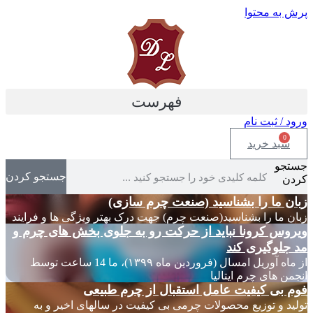
پرش به محتوا
فهرست
ورود / ثبت نام
0
سبد خرید
جستجو
جستجو کردن
کردن
زبان ما را بشناسید (صنعت چرم سازی)
زبان ما را بشناسید(صنعت چرم) جهت درک بهتر ویژگی ها و فرایند
ویروس کرونا نباید از حرکت رو به جلوی بخش های چرم و
مد جلوگیری کند
از ماه آوریل امسال (فروردین ماه ۱۳۹۹)، ما 14 ساعت توسط
انجمن های چرم ایتالیا
فوم بی کیفیت عامل استقبال از چرم طبیعی
تولید و توزیع محصولات چرمی بی کیفیت در سالهای اخیر و به