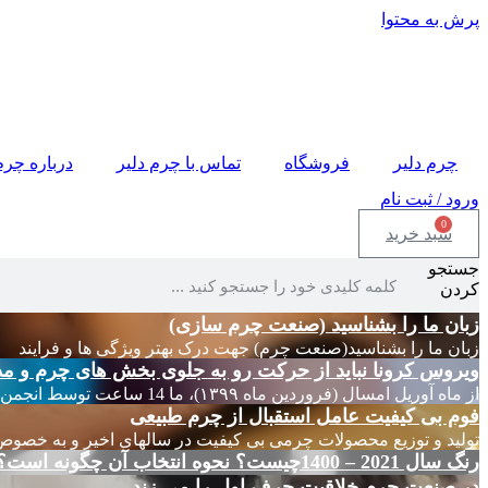
پرش به محتوا
چرم دلیر
فروشگاه
تماس با چرم دلیر
درباره چرم
ورود / ثبت نام
0
سبد خرید
جستجو
کردن
زبان ما را بشناسید (صنعت چرم سازی)
زبان ما را بشناسید(صنعت چرم) جهت درک بهتر ویژگی ها و فرایند
ویروس کرونا نباید از حرکت رو به جلوی بخش های چرم و مد
از ماه آوریل امسال (فروردین ماه ۱۳۹۹)، ما 14 ساعت توسط انجمن های چرم ایتالیا
فوم بی کیفیت عامل استقبال از چرم طبیعی
تولید و توزیع محصولات چرمی بی کیفیت در سالهای اخیر و به خصوص
رنگ سال 2021 – 1400چیست؟ نحوه انتخاب آن چگونه است؟
در صنعت چرم خلاقیت حرف اول را می زند