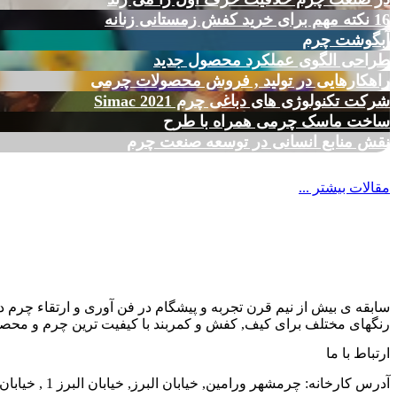
16 نکته مهم برای خرید کفش زمستانی زنانه
آبگوشت چرم
طراحی الگوی عملکرد محصول جدید
راهکارهایی در تولید , فروش محصولات چرمی
شرکت تکنولوژی های دباغی چرم Simac 2021
ساخت ماسک چرمی همراه با طرح
نقش منابع انسانی در توسعه صنعت چرم
مقالات بیشتر ...
سابقه ی بیش از نیم قرن تجربه و پیشگام در فن آوری و ارتقاء چرم د
رنگهای مختلف برای کیف, کفش و کمربند با کیفیت ترین چرم و محصول
ارتباط با ما
آدرس کارخانه: چرمشهر ورامین, خیابان البرز, خیابان البرز 1 , خیابان الوند, شماره 38