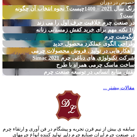
خصوص در دوران
رنگ سال 2021 – 1400چیست؟ نحوه انتخاب آن چگونه
است؟
در صنعت چرم خلاقیت حرف اول را می زند
16 نکته مهم برای خرید کفش زمستانی زنانه
آبگوشت چرم
طراحی الگوی عملکرد محصول جدید
راهکارهایی در تولید , فروش محصولات چرمی
شرکت تکنولوژی های دباغی چرم Simac 2021
ساخت ماسک چرمی همراه با طرح
نقش منابع انسانی در توسعه صنعت چرم
مقالات بیشتر ...
سابقه ی بیش از نیم قرن تجربه و پیشگام در فن آوری و ارتقاء چرم
در صنعت چرم ایران صنایع چرم دلیر تولید کننده انواع چرمهای