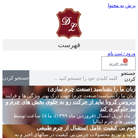
پرش به محتوا
فهرست
ورود / ثبت نام
0
سبد خرید
جستجو
جستجو کردن
کردن
زبان ما را بشناسید (صنعت چرم سازی)
زبان ما را بشناسید(صنعت چرم) جهت درک بهتر ویژگی ها و فرایند
ویروس کرونا نباید از حرکت رو به جلوی بخش های چرم و
مد جلوگیری کند
از ماه آوریل امسال (فروردین ماه ۱۳۹۹)، ما 14 ساعت توسط
انجمن های چرم ایتالیا
فوم بی کیفیت عامل استقبال از چرم طبیعی
تولید و توزیع محصولات چرمی بی کیفیت در سالهای اخیر و به