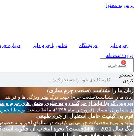
پرش به محتوا
چرم دلیر
فروشگاه
تماس با چرم دلیر
درباره چرم
ورود / ثبت نام
0
سبد خرید
جستجو
کردن
زبان ما را بشناسید (صنعت چرم سازی)
زبان ما را بشناسید(صنعت چرم) جهت درک بهتر ویژگی ها و فرایند
ویروس کرونا نباید از حرکت رو به جلوی بخش های چرم و مد
از ماه آوریل امسال (فروردین ماه ۱۳۹۹)، ما 14 ساعت توسط انجمن های چرم ایتالیا
فوم بی کیفیت عامل استقبال از چرم طبیعی
تولید و توزیع محصولات چرمی بی کیفیت در سالهای اخیر و به خصوص
رنگ سال 2021 – 1400چیست؟ نحوه انتخاب آن چگونه است؟
در صنعت چرم خلاقیت حرف اول را می زند