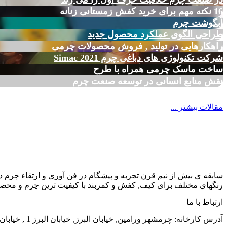
16 نکته مهم برای خرید کفش زمستانی زنانه
آبگوشت چرم
طراحی الگوی عملکرد محصول جدید
راهکارهایی در تولید , فروش محصولات چرمی
شرکت تکنولوژی های دباغی چرم Simac 2021
ساخت ماسک چرمی همراه با طرح
نقش منابع انسانی در توسعه صنعت چرم
مقالات بیشتر ...
سابقه ی بیش از نیم قرن تجربه و پیشگام در فن آوری و ارتقاء چرم د
رنگهای مختلف برای کیف, کفش و کمربند با کیفیت ترین چرم و محصول
ارتباط با ما
آدرس کارخانه: چرمشهر ورامین, خیابان البرز, خیابان البرز 1 , خیابان الوند, شماره 38