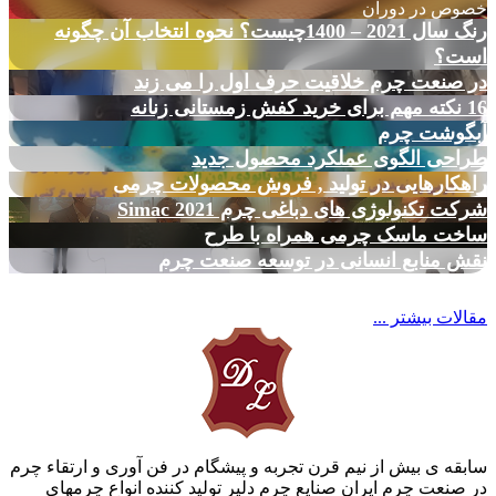
خصوص در دوران
رنگ سال 2021 – 1400چیست؟ نحوه انتخاب آن چگونه
است؟
در صنعت چرم خلاقیت حرف اول را می زند
16 نکته مهم برای خرید کفش زمستانی زنانه
آبگوشت چرم
طراحی الگوی عملکرد محصول جدید
راهکارهایی در تولید , فروش محصولات چرمی
شرکت تکنولوژی های دباغی چرم Simac 2021
ساخت ماسک چرمی همراه با طرح
نقش منابع انسانی در توسعه صنعت چرم
مقالات بیشتر ...
سابقه ی بیش از نیم قرن تجربه و پیشگام در فن آوری و ارتقاء چرم
در صنعت چرم ایران صنایع چرم دلیر تولید کننده انواع چرمهای