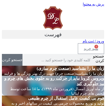
پرش به محتوا
فهرست
ورود / ثبت نام
0
سبد خرید
جستجو
جستجو کردن
کردن
زبان ما را بشناسید (صنعت چرم سازی)
زبان ما را بشناسید(صنعت چرم) جهت درک بهتر ویژگی ها و فرایند
ویروس کرونا نباید از حرکت رو به جلوی بخش های چرم و
مد جلوگیری کند
از ماه آوریل امسال (فروردین ماه ۱۳۹۹)، ما 14 ساعت توسط
انجمن های چرم ایتالیا
فوم بی کیفیت عامل استقبال از چرم طبیعی
تولید و توزیع محصولات چرمی بی کیفیت در سالهای اخیر و به