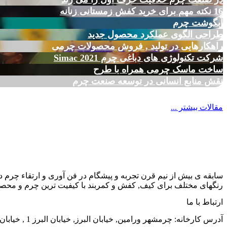
16 نکته مهم برای خرید کفش زمستانی زنانه
آبگوشت چرم
طراحی الگوی عملکرد محصول جدید
راهکارهایی در تولید , فروش محصولات چرمی
شرکت تکنولوژی های دباغی چرم Simac 2021
ساخت ماسک چرمی همراه با طرح
نقش منابع انسانی در توسعه صنعت چرم
مقالات بیشتر ...
سابقه ی بیش از نیم قرن تجربه و پیشگام در فن آوری و ارتقاء چرم د
رنگهای مختلف برای کیف, کفش و کمربند با کیفیت ترین چرم و محصول
ارتباط با ما
آدرس کارخانه: چرمشهر ورامین, خیابان البرز, خیابان البرز 1 , خیابان الوند, شماره 38