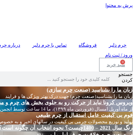
پرش به محتوا
چرم دلیر
فروشگاه
تماس با چرم دلیر
درباره چرم
ورود / ثبت نام
0
سبد خرید
جستجو
کردن
زبان ما را بشناسید (صنعت چرم سازی)
زبان ما را بشناسید(صنعت چرم) جهت درک بهتر ویژگی ها و فرایند
ویروس کرونا نباید از حرکت رو به جلوی بخش های چرم و مد
از ماه آوریل امسال (فروردین ماه ۱۳۹۹)، ما 14 ساعت توسط انجمن های چرم ایتالیا
فوم بی کیفیت عامل استقبال از چرم طبیعی
تولید و توزیع محصولات چرمی بی کیفیت در سالهای اخیر و به خصوص
رنگ سال 2021 – 1400چیست؟ نحوه انتخاب آن چگونه است؟
در صنعت چرم خلاقیت حرف اول را می زند