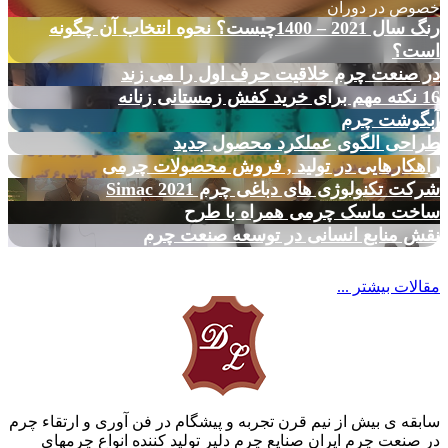
خصوص در دوران
رنگ سال 2021 – 1400چیست؟ نحوه انتخاب آن چگونه
است؟
در صنعت چرم خلاقیت حرف اول را می زند
16 نکته مهم برای خرید کفش زمستانی زنانه
آبگوشت چرم
طراحی الگوی عملکرد محصول جدید
راهکارهایی در تولید , فروش محصولات چرمی
شرکت تکنولوژی های دباغی چرم Simac 2021
ساخت ماسک چرمی همراه با طرح
نقش منابع انسانی در توسعه صنعت چرم
مقالات بیشتر ...
سابقه ی بیش از نیم قرن تجربه و پیشگام در فن آوری و ارتقاء چرم
در صنعت چرم ایران صنایع چرم دلیر تولید کننده انواع چرمهای