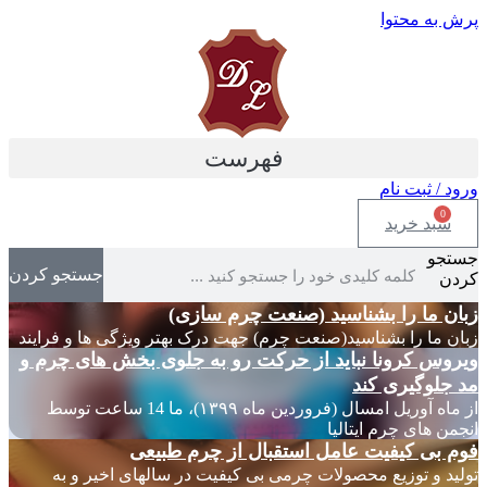
پرش به محتوا
فهرست
ورود / ثبت نام
0
سبد خرید
جستجو
جستجو کردن
کردن
زبان ما را بشناسید (صنعت چرم سازی)
زبان ما را بشناسید(صنعت چرم) جهت درک بهتر ویژگی ها و فرایند
ویروس کرونا نباید از حرکت رو به جلوی بخش های چرم و
مد جلوگیری کند
از ماه آوریل امسال (فروردین ماه ۱۳۹۹)، ما 14 ساعت توسط
انجمن های چرم ایتالیا
فوم بی کیفیت عامل استقبال از چرم طبیعی
تولید و توزیع محصولات چرمی بی کیفیت در سالهای اخیر و به