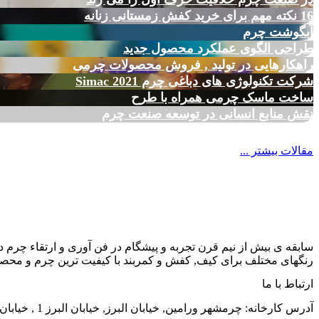
16 نکته مهم برای خرید کفش زمستانی زنانه
آبگوشت چرم
طراحی الگوی عملکرد محصول جدید
راهکارهایی در تولید , فروش محصولات چرمی
شرکت تکنولوژی های دباغی چرم Simac 2021
ساخت ماسک چرمی همراه با طرح
نقش منابع انسانی در توسعه صنعت چرم
مقالات بیشتر ...
سابقه ی بیش از نیم قرن تجربه و پیشگام در فن آوری و ارتقاء چرم د
رنگهای مختلف برای کیف, کفش و کمربند با کیفیت ترین چرم و محصول
ارتباط با ما
آدرس کارخانه: چرمشهر ورامین, خیابان البرز, خیابان البرز 1 , خیابان الوند, شماره 38