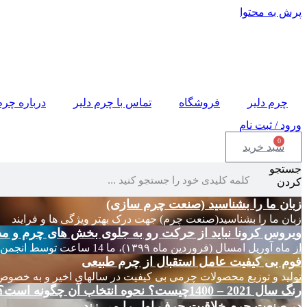
پرش به محتوا
چرم دلیر
فروشگاه
تماس با چرم دلیر
درباره چرم
ورود / ثبت نام
0
سبد خرید
جستجو
کردن
زبان ما را بشناسید (صنعت چرم سازی)
زبان ما را بشناسید(صنعت چرم) جهت درک بهتر ویژگی ها و فرایند
ویروس کرونا نباید از حرکت رو به جلوی بخش های چرم و مد
از ماه آوریل امسال (فروردین ماه ۱۳۹۹)، ما 14 ساعت توسط انجمن های چرم ایتالیا
فوم بی کیفیت عامل استقبال از چرم طبیعی
تولید و توزیع محصولات چرمی بی کیفیت در سالهای اخیر و به خصوص
رنگ سال 2021 – 1400چیست؟ نحوه انتخاب آن چگونه است؟
در صنعت چرم خلاقیت حرف اول را می زند