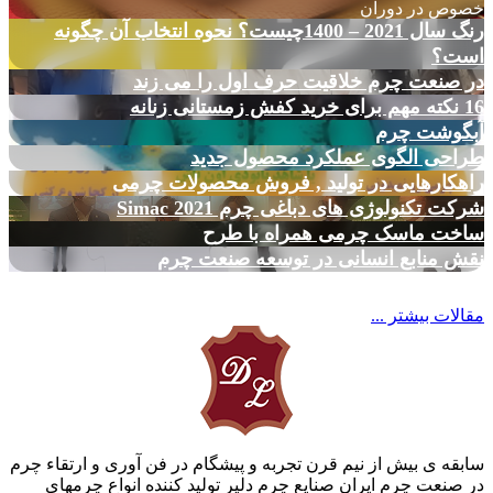
خصوص در دوران
رنگ سال 2021 – 1400چیست؟ نحوه انتخاب آن چگونه
است؟
در صنعت چرم خلاقیت حرف اول را می زند
16 نکته مهم برای خرید کفش زمستانی زنانه
آبگوشت چرم
طراحی الگوی عملکرد محصول جدید
راهکارهایی در تولید , فروش محصولات چرمی
شرکت تکنولوژی های دباغی چرم Simac 2021
ساخت ماسک چرمی همراه با طرح
نقش منابع انسانی در توسعه صنعت چرم
مقالات بیشتر ...
سابقه ی بیش از نیم قرن تجربه و پیشگام در فن آوری و ارتقاء چرم
در صنعت چرم ایران صنایع چرم دلیر تولید کننده انواع چرمهای