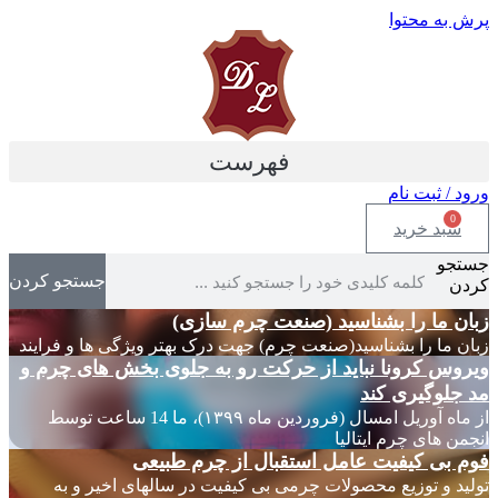
پرش به محتوا
فهرست
ورود / ثبت نام
0
سبد خرید
جستجو
جستجو کردن
کردن
زبان ما را بشناسید (صنعت چرم سازی)
زبان ما را بشناسید(صنعت چرم) جهت درک بهتر ویژگی ها و فرایند
ویروس کرونا نباید از حرکت رو به جلوی بخش های چرم و
مد جلوگیری کند
از ماه آوریل امسال (فروردین ماه ۱۳۹۹)، ما 14 ساعت توسط
انجمن های چرم ایتالیا
فوم بی کیفیت عامل استقبال از چرم طبیعی
تولید و توزیع محصولات چرمی بی کیفیت در سالهای اخیر و به