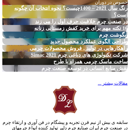
خصوص در دوران
رنگ سال 2021 – 1400چیست؟ نحوه انتخاب آن چگونه
است؟
در صنعت چرم خلاقیت حرف اول را می زند
16 نکته مهم برای خرید کفش زمستانی زنانه
آبگوشت چرم
طراحی الگوی عملکرد محصول جدید
راهکارهایی در تولید , فروش محصولات چرمی
شرکت تکنولوژی های دباغی چرم Simac 2021
ساخت ماسک چرمی همراه با طرح
نقش منابع انسانی در توسعه صنعت چرم
مقالات بیشتر ...
سابقه ی بیش از نیم قرن تجربه و پیشگام در فن آوری و ارتقاء چرم
در صنعت چرم ایران صنایع چرم دلیر تولید کننده انواع چرمهای