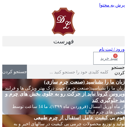
پرش به محتوا
فهرست
ورود / ثبت نام
0
سبد خرید
جستجو
جستجو کردن
کردن
زبان ما را بشناسید (صنعت چرم سازی)
زبان ما را بشناسید(صنعت چرم) جهت درک بهتر ویژگی ها و فرایند
ویروس کرونا نباید از حرکت رو به جلوی بخش های چرم و
مد جلوگیری کند
از ماه آوریل امسال (فروردین ماه ۱۳۹۹)، ما 14 ساعت توسط
انجمن های چرم ایتالیا
فوم بی کیفیت عامل استقبال از چرم طبیعی
تولید و توزیع محصولات چرمی بی کیفیت در سالهای اخیر و به