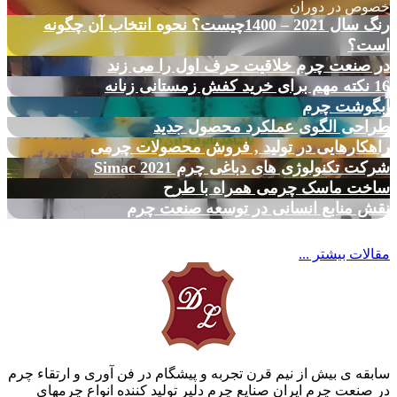
خصوص در دوران
رنگ سال 2021 – 1400چیست؟ نحوه انتخاب آن چگونه
است؟
در صنعت چرم خلاقیت حرف اول را می زند
16 نکته مهم برای خرید کفش زمستانی زنانه
آبگوشت چرم
طراحی الگوی عملکرد محصول جدید
راهکارهایی در تولید , فروش محصولات چرمی
شرکت تکنولوژی های دباغی چرم Simac 2021
ساخت ماسک چرمی همراه با طرح
نقش منابع انسانی در توسعه صنعت چرم
مقالات بیشتر ...
سابقه ی بیش از نیم قرن تجربه و پیشگام در فن آوری و ارتقاء چرم
در صنعت چرم ایران صنایع چرم دلیر تولید کننده انواع چرمهای