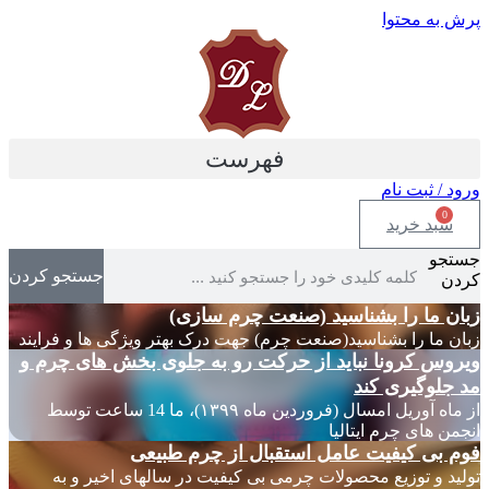
پرش به محتوا
فهرست
ورود / ثبت نام
0
سبد خرید
جستجو
جستجو کردن
کردن
زبان ما را بشناسید (صنعت چرم سازی)
زبان ما را بشناسید(صنعت چرم) جهت درک بهتر ویژگی ها و فرایند
ویروس کرونا نباید از حرکت رو به جلوی بخش های چرم و
مد جلوگیری کند
از ماه آوریل امسال (فروردین ماه ۱۳۹۹)، ما 14 ساعت توسط
انجمن های چرم ایتالیا
فوم بی کیفیت عامل استقبال از چرم طبیعی
تولید و توزیع محصولات چرمی بی کیفیت در سالهای اخیر و به