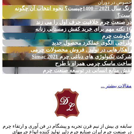
خصوص در دوران
رنگ سال 2021 – 1400چیست؟ نحوه انتخاب آن چگونه
است؟
در صنعت چرم خلاقیت حرف اول را می زند
16 نکته مهم برای خرید کفش زمستانی زنانه
آبگوشت چرم
طراحی الگوی عملکرد محصول جدید
راهکارهایی در تولید , فروش محصولات چرمی
شرکت تکنولوژی های دباغی چرم Simac 2021
ساخت ماسک چرمی همراه با طرح
نقش منابع انسانی در توسعه صنعت چرم
مقالات بیشتر ...
سابقه ی بیش از نیم قرن تجربه و پیشگام در فن آوری و ارتقاء چرم
در صنعت چرم ایران صنایع چرم دلیر تولید کننده انواع چرمهای