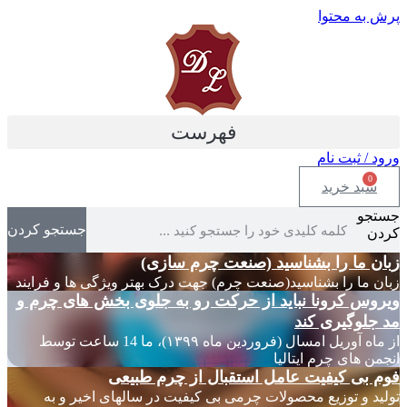
پرش به محتوا
فهرست
ورود / ثبت نام
0
سبد خرید
جستجو
جستجو کردن
کردن
زبان ما را بشناسید (صنعت چرم سازی)
زبان ما را بشناسید(صنعت چرم) جهت درک بهتر ویژگی ها و فرایند
ویروس کرونا نباید از حرکت رو به جلوی بخش های چرم و
مد جلوگیری کند
از ماه آوریل امسال (فروردین ماه ۱۳۹۹)، ما 14 ساعت توسط
انجمن های چرم ایتالیا
فوم بی کیفیت عامل استقبال از چرم طبیعی
تولید و توزیع محصولات چرمی بی کیفیت در سالهای اخیر و به