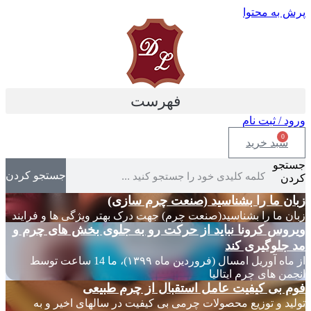
پرش به محتوا
فهرست
ورود / ثبت نام
0
سبد خرید
جستجو
جستجو کردن
کردن
زبان ما را بشناسید (صنعت چرم سازی)
زبان ما را بشناسید(صنعت چرم) جهت درک بهتر ویژگی ها و فرایند
ویروس کرونا نباید از حرکت رو به جلوی بخش های چرم و
مد جلوگیری کند
از ماه آوریل امسال (فروردین ماه ۱۳۹۹)، ما 14 ساعت توسط
انجمن های چرم ایتالیا
فوم بی کیفیت عامل استقبال از چرم طبیعی
تولید و توزیع محصولات چرمی بی کیفیت در سالهای اخیر و به