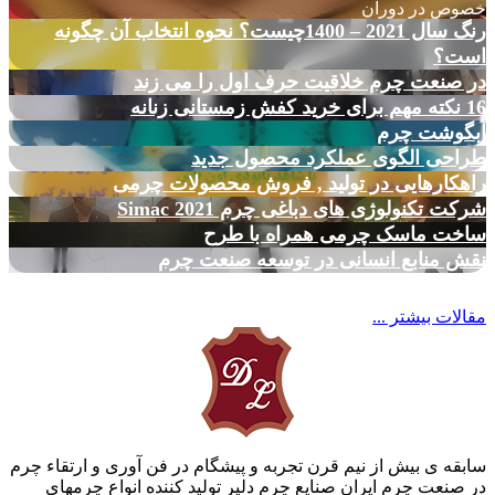
خصوص در دوران
رنگ سال 2021 – 1400چیست؟ نحوه انتخاب آن چگونه
است؟
در صنعت چرم خلاقیت حرف اول را می زند
16 نکته مهم برای خرید کفش زمستانی زنانه
آبگوشت چرم
طراحی الگوی عملکرد محصول جدید
راهکارهایی در تولید , فروش محصولات چرمی
شرکت تکنولوژی های دباغی چرم Simac 2021
ساخت ماسک چرمی همراه با طرح
نقش منابع انسانی در توسعه صنعت چرم
مقالات بیشتر ...
سابقه ی بیش از نیم قرن تجربه و پیشگام در فن آوری و ارتقاء چرم
در صنعت چرم ایران صنایع چرم دلیر تولید کننده انواع چرمهای