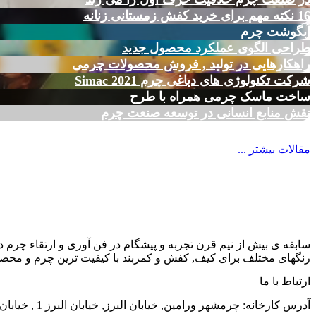
16 نکته مهم برای خرید کفش زمستانی زنانه
آبگوشت چرم
طراحی الگوی عملکرد محصول جدید
راهکارهایی در تولید , فروش محصولات چرمی
شرکت تکنولوژی های دباغی چرم Simac 2021
ساخت ماسک چرمی همراه با طرح
نقش منابع انسانی در توسعه صنعت چرم
مقالات بیشتر ...
سابقه ی بیش از نیم قرن تجربه و پیشگام در فن آوری و ارتقاء چرم د
رنگهای مختلف برای کیف, کفش و کمربند با کیفیت ترین چرم و محصول
ارتباط با ما
آدرس کارخانه: چرمشهر ورامین, خیابان البرز, خیابان البرز 1 , خیابان الوند, شماره 38