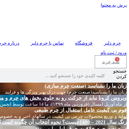
پرش به محتوا
چرم دلیر
فروشگاه
تماس با چرم دلیر
درباره چرم
ورود / ثبت نام
0
سبد خرید
جستجو
کردن
زبان ما را بشناسید (صنعت چرم سازی)
زبان ما را بشناسید(صنعت چرم) جهت درک بهتر ویژگی ها و فرایند
ویروس کرونا نباید از حرکت رو به جلوی بخش های چرم و مد
از ماه آوریل امسال (فروردین ماه ۱۳۹۹)، ما 14 ساعت توسط انجمن های چرم ایتالیا
فوم بی کیفیت عامل استقبال از چرم طبیعی
تولید و توزیع محصولات چرمی بی کیفیت در سالهای اخیر و به خصوص
رنگ سال 2021 – 1400چیست؟ نحوه انتخاب آن چگونه است؟
در صنعت چرم خلاقیت حرف اول را می زند