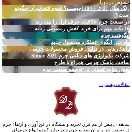
خصوص در دوران
رنگ سال 2021 – 1400چیست؟ نحوه انتخاب آن چگونه
است؟
در صنعت چرم خلاقیت حرف اول را می زند
16 نکته مهم برای خرید کفش زمستانی زنانه
آبگوشت چرم
طراحی الگوی عملکرد محصول جدید
راهکارهایی در تولید , فروش محصولات چرمی
شرکت تکنولوژی های دباغی چرم Simac 2021
ساخت ماسک چرمی همراه با طرح
نقش منابع انسانی در توسعه صنعت چرم
مقالات بیشتر ...
سابقه ی بیش از نیم قرن تجربه و پیشگام در فن آوری و ارتقاء چرم
در صنعت چرم ایران صنایع چرم دلیر تولید کننده انواع چرمهای