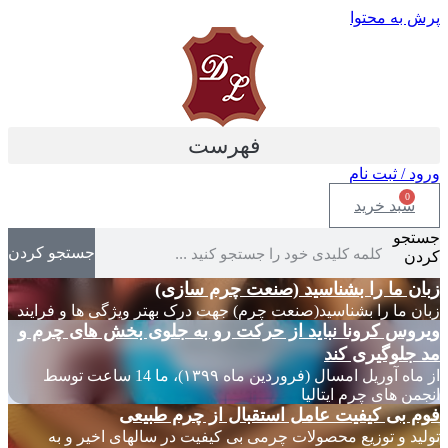
پرش به محتوا
فهرست
ورود / ثبت نام
0
سبد خرید
جستجو
جستجو کردن
کردن
زبان ما را بشناسید (صنعت چرم سازی)
زبان ما را بشناسید(صنعت چرم) جهت درک بهتر ویژگی ها و فرایند
ویروس کرونا نباید از حرکت رو به جلوی بخش های چرم و
مد جلوگیری کند
از ماه آوریل امسال (فروردین ماه ۱۳۹۹)، ما 14 ساعت توسط
انجمن های چرم ایتالیا
فوم بی کیفیت عامل استقبال از چرم طبیعی
تولید و توزیع محصولات چرمی بی کیفیت در سالهای اخیر و به