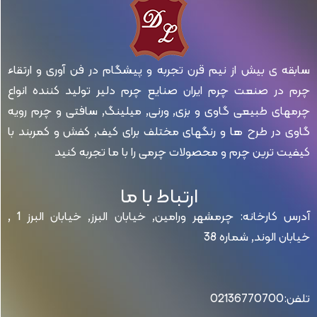
سابقه ی بیش از نیم قرن تجربه و پیشگام در فن آوری و ارتقاء
چرم در صنعت چرم ایران صنایع چرم دلیر تولید کننده انواع
چرمهای طبیعی گاوی و بزی, ورنی, میلینگ, سافتی و چرم رویه
گاوی در طرح ها و رنگهای مختلف برای کیف, کفش و کمربند با
کیفیت ترین چرم و محصولات چرمی را با ما تجربه کنید
ارتباط با ما
آدرس کارخانه: چرمشهر ورامین, خیابان البرز, خیابان البرز 1 ,
خیابان الوند, شماره 38
تلفن:02136770700