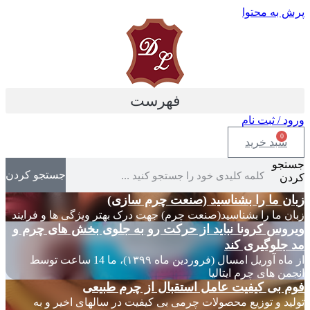
پرش به محتوا
فهرست
ورود / ثبت نام
0
سبد خرید
جستجو
جستجو کردن
کردن
زبان ما را بشناسید (صنعت چرم سازی)
زبان ما را بشناسید(صنعت چرم) جهت درک بهتر ویژگی ها و فرایند
ویروس کرونا نباید از حرکت رو به جلوی بخش های چرم و
مد جلوگیری کند
از ماه آوریل امسال (فروردین ماه ۱۳۹۹)، ما 14 ساعت توسط
انجمن های چرم ایتالیا
فوم بی کیفیت عامل استقبال از چرم طبیعی
تولید و توزیع محصولات چرمی بی کیفیت در سالهای اخیر و به