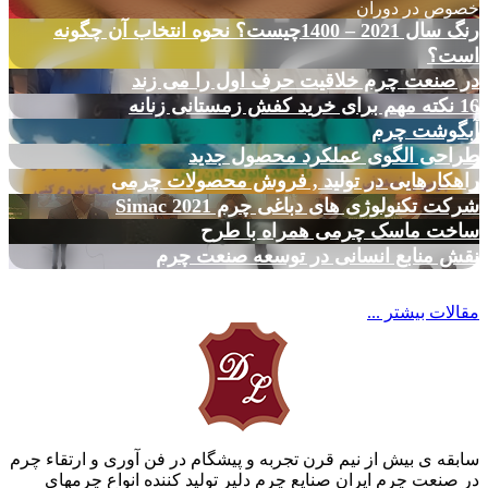
خصوص در دوران
رنگ سال 2021 – 1400چیست؟ نحوه انتخاب آن چگونه
است؟
در صنعت چرم خلاقیت حرف اول را می زند
16 نکته مهم برای خرید کفش زمستانی زنانه
آبگوشت چرم
طراحی الگوی عملکرد محصول جدید
راهکارهایی در تولید , فروش محصولات چرمی
شرکت تکنولوژی های دباغی چرم Simac 2021
ساخت ماسک چرمی همراه با طرح
نقش منابع انسانی در توسعه صنعت چرم
مقالات بیشتر ...
سابقه ی بیش از نیم قرن تجربه و پیشگام در فن آوری و ارتقاء چرم
در صنعت چرم ایران صنایع چرم دلیر تولید کننده انواع چرمهای