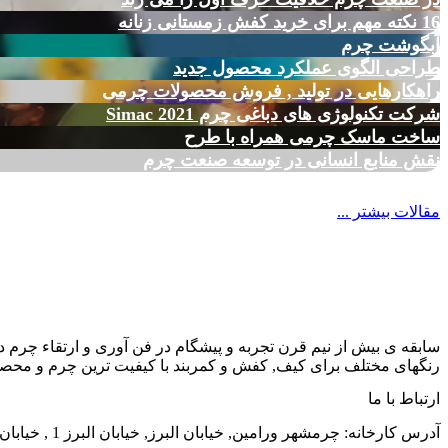
16 نکته مهم برای خرید کفش زمستانی زنانه
آبگوشت چرم
طراحی الگوی عملکرد محصول جدید
راهکارهایی در تولید , فروش محصولات چرمی
شرکت تکنولوژی های دباغی چرم Simac 2021
ساخت ماسک چرمی همراه با طرح
نقش منابع انسانی در توسعه صنعت چرم
مقالات بیشتر ...
سابقه ی بیش از نیم قرن تجربه و پیشگام در فن آوری و ارتقاء چرم د
رنگهای مختلف برای کیف, کفش و کمربند با کیفیت ترین چرم و محصول
ارتباط با ما
آدرس کارخانه: چرمشهر ورامین, خیابان البرز, خیابان البرز 1 , خیابان الوند, شماره 38