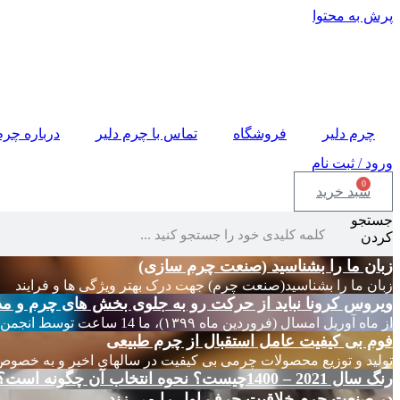
پرش به محتوا
چرم دلیر
فروشگاه
تماس با چرم دلیر
درباره چرم
ورود / ثبت نام
0
سبد خرید
جستجو
کردن
زبان ما را بشناسید (صنعت چرم سازی)
زبان ما را بشناسید(صنعت چرم) جهت درک بهتر ویژگی ها و فرایند
ویروس کرونا نباید از حرکت رو به جلوی بخش های چرم و مد
از ماه آوریل امسال (فروردین ماه ۱۳۹۹)، ما 14 ساعت توسط انجمن های چرم ایتالیا
فوم بی کیفیت عامل استقبال از چرم طبیعی
تولید و توزیع محصولات چرمی بی کیفیت در سالهای اخیر و به خصوص
رنگ سال 2021 – 1400چیست؟ نحوه انتخاب آن چگونه است؟
در صنعت چرم خلاقیت حرف اول را می زند