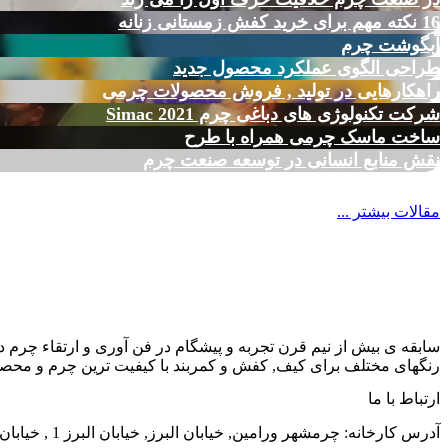
16 نکته مهم برای خرید کفش زمستانی زنانه
آبگوشت چرم
طراحی الگوی عملکرد محصول جدید
راهکارهایی در تولید , فروش محصولات چرمی
شرکت تکنولوژی های دباغی چرم Simac 2021
ساخت ماسک چرمی همراه با طرح
نقش منابع انسانی در توسعه صنعت چرم
مقالات بیشتر ...
سابقه ی بیش از نیم قرن تجربه و پیشگام در فن آوری و ارتقاء چرم د
رنگهای مختلف برای کیف, کفش و کمربند با کیفیت ترین چرم و محصول
ارتباط با ما
آدرس کارخانه: چرمشهر ورامین, خیابان البرز, خیابان البرز 1 , خیابان الوند, شماره 38