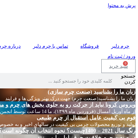
پرش به محتوا
چرم دلیر
فروشگاه
تماس با چرم دلیر
درباره چرم
ورود / ثبت نام
0
سبد خرید
جستجو
کردن
زبان ما را بشناسید (صنعت چرم سازی)
زبان ما را بشناسید(صنعت چرم) جهت درک بهتر ویژگی ها و فرایند
ویروس کرونا نباید از حرکت رو به جلوی بخش های چرم و مد
از ماه آوریل امسال (فروردین ماه ۱۳۹۹)، ما 14 ساعت توسط انجمن های چرم ایتالیا
فوم بی کیفیت عامل استقبال از چرم طبیعی
تولید و توزیع محصولات چرمی بی کیفیت در سالهای اخیر و به خصوص
رنگ سال 2021 – 1400چیست؟ نحوه انتخاب آن چگونه است؟
در صنعت چرم خلاقیت حرف اول را می زند