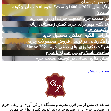
خصوص در دوران
رنگ سال 2021 – 1400چیست؟ نحوه انتخاب آن چگونه
است؟
در صنعت چرم خلاقیت حرف اول را می زند
16 نکته مهم برای خرید کفش زمستانی زنانه
آبگوشت چرم
طراحی الگوی عملکرد محصول جدید
راهکارهایی در تولید , فروش محصولات چرمی
شرکت تکنولوژی های دباغی چرم Simac 2021
ساخت ماسک چرمی همراه با طرح
نقش منابع انسانی در توسعه صنعت چرم
مقالات بیشتر ...
سابقه ی بیش از نیم قرن تجربه و پیشگام در فن آوری و ارتقاء چرم
در صنعت چرم ایران صنایع چرم دلیر تولید کننده انواع چرمهای