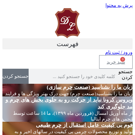
پرش به محتوا
فهرست
ورود / ثبت نام
0
سبد خرید
جستجو
جستجو کردن
کردن
زبان ما را بشناسید (صنعت چرم سازی)
زبان ما را بشناسید(صنعت چرم) جهت درک بهتر ویژگی ها و فرایند
ویروس کرونا نباید از حرکت رو به جلوی بخش های چرم و
مد جلوگیری کند
از ماه آوریل امسال (فروردین ماه ۱۳۹۹)، ما 14 ساعت توسط
انجمن های چرم ایتالیا
فوم بی کیفیت عامل استقبال از چرم طبیعی
تولید و توزیع محصولات چرمی بی کیفیت در سالهای اخیر و به