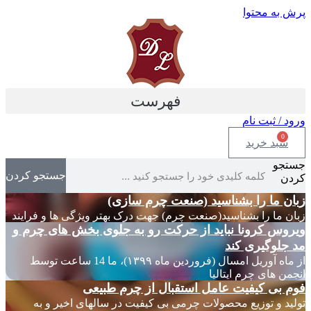
پرش به محتوا
فهرست
ورود / ثبت نام
0
سبد خرید
جستجو
جستجو کردن
کردن
زبان ما را بشناسید (صنعت چرم سازی)
زبان ما را بشناسید(صنعت چرم) جهت درک بهتر ویژگی ها و فرایند
ویروس کرونا نباید از حرکت رو به جلوی بخش های چرم و
مد جلوگیری کند
از ماه آوریل امسال (فروردین ماه ۱۳۹۹)، ما 14 ساعت توسط
انجمن های چرم ایتالیا
فوم بی کیفیت عامل استقبال از چرم طبیعی
تولید و توزیع محصولات چرمی بی کیفیت در سالهای اخیر و به