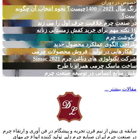
خصوص در دوران
رنگ سال 2021 – 1400چیست؟ نحوه انتخاب آن چگونه
است؟
در صنعت چرم خلاقیت حرف اول را می زند
16 نکته مهم برای خرید کفش زمستانی زنانه
آبگوشت چرم
طراحی الگوی عملکرد محصول جدید
راهکارهایی در تولید , فروش محصولات چرمی
شرکت تکنولوژی های دباغی چرم Simac 2021
ساخت ماسک چرمی همراه با طرح
نقش منابع انسانی در توسعه صنعت چرم
مقالات بیشتر ...
سابقه ی بیش از نیم قرن تجربه و پیشگام در فن آوری و ارتقاء چرم
در صنعت چرم ایران صنایع چرم دلیر تولید کننده انواع چرمهای