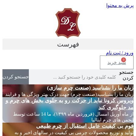
پرش به محتوا
فهرست
ورود / ثبت نام
0
سبد خرید
جستجو
جستجو کردن
کردن
زبان ما را بشناسید (صنعت چرم سازی)
زبان ما را بشناسید(صنعت چرم) جهت درک بهتر ویژگی ها و فرایند
ویروس کرونا نباید از حرکت رو به جلوی بخش های چرم و
مد جلوگیری کند
از ماه آوریل امسال (فروردین ماه ۱۳۹۹)، ما 14 ساعت توسط
انجمن های چرم ایتالیا
فوم بی کیفیت عامل استقبال از چرم طبیعی
تولید و توزیع محصولات چرمی بی کیفیت در سالهای اخیر و به