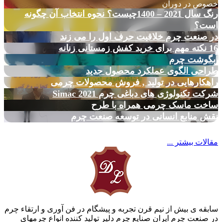
خصوص در دوران
رنگ سال 2021 – 1400چیست؟ نحوه انتخاب آن چگونه
است؟
در صنعت چرم خلاقیت حرف اول را می زند
16 نکته مهم برای خرید کفش زمستانی زنانه
آبگوشت چرم
طراحی الگوی عملکرد محصول جدید
راهکارهایی در تولید , فروش محصولات چرمی
شرکت تکنولوژی های دباغی چرم Simac 2021
ساخت ماسک چرمی همراه با طرح
نقش منابع انسانی در توسعه صنعت چرم
مقالات بیشتر ...
سابقه ی بیش از نیم قرن تجربه و پیشگام در فن آوری و ارتقاء چرم
در صنعت چرم ایران صنایع چرم دلیر تولید کننده انواع چرمهای