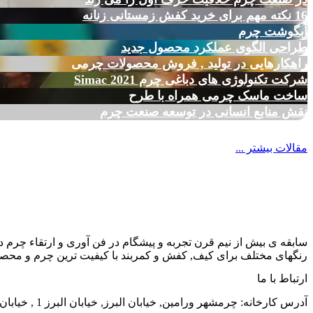
16 نکته مهم برای خرید کفش زمستانی زنانه
آبگوشت چرم
طراحی الگوی عملکرد محصول جدید
راهکارهایی در تولید , فروش محصولات چرمی
شرکت تکنولوژی های دباغی چرم Simac 2021
ساخت ماسک چرمی همراه با طرح
نقش منابع انسانی در توسعه صنعت چرم
مقالات بیشتر ...
سابقه ی بیش از نیم قرن تجربه و پیشگام در فن آوری و ارتقاء چرم د
رنگهای مختلف برای کیف, کفش و کمربند با کیفیت ترین چرم و محصول
ارتباط با ما
آدرس کارخانه: چرمشهر ورامین, خیابان البرز, خیابان البرز 1 , خیابان الوند, شماره 38