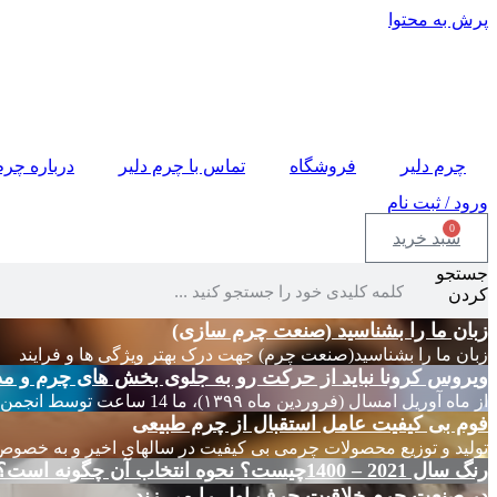
پرش به محتوا
چرم دلیر
فروشگاه
تماس با چرم دلیر
درباره چرم
ورود / ثبت نام
0
سبد خرید
جستجو
کردن
زبان ما را بشناسید (صنعت چرم سازی)
زبان ما را بشناسید(صنعت چرم) جهت درک بهتر ویژگی ها و فرایند
ویروس کرونا نباید از حرکت رو به جلوی بخش های چرم و مد
از ماه آوریل امسال (فروردین ماه ۱۳۹۹)، ما 14 ساعت توسط انجمن های چرم ایتالیا
فوم بی کیفیت عامل استقبال از چرم طبیعی
تولید و توزیع محصولات چرمی بی کیفیت در سالهای اخیر و به خصوص
رنگ سال 2021 – 1400چیست؟ نحوه انتخاب آن چگونه است؟
در صنعت چرم خلاقیت حرف اول را می زند