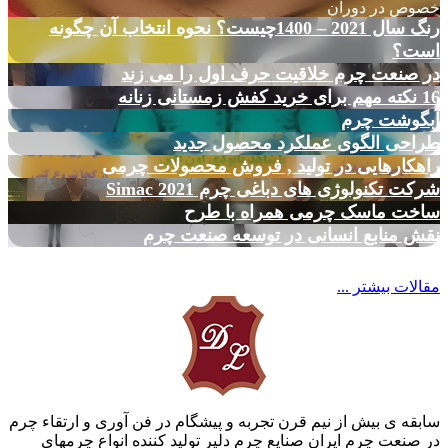
خصوص در دوران
رنگ سال 2021 – 1400چیست؟ نحوه انتخاب آن چگونه
است؟
در صنعت چرم خلاقیت حرف اول را می زند
16 نکته مهم برای خرید کفش زمستانی زنانه
آبگوشت چرم
طراحی الگوی عملکرد محصول جدید
راهکارهایی در تولید , فروش محصولات چرمی
شرکت تکنولوژی های دباغی چرم Simac 2021
ساخت ماسک چرمی همراه با طرح
نقش منابع انسانی در توسعه صنعت چرم
مقالات بیشتر ...
سابقه ی بیش از نیم قرن تجربه و پیشگام در فن آوری و ارتقاء چرم
در صنعت چرم ایران صنایع چرم دلیر تولید کننده انواع چرمهای