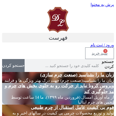
پرش به محتوا
فهرست
ورود / ثبت نام
0
سبد خرید
جستجو
جستجو کردن
کردن
زبان ما را بشناسید (صنعت چرم سازی)
زبان ما را بشناسید(صنعت چرم) جهت درک بهتر ویژگی ها و فرایند
ویروس کرونا نباید از حرکت رو به جلوی بخش های چرم و
مد جلوگیری کند
از ماه آوریل امسال (فروردین ماه ۱۳۹۹)، ما 14 ساعت توسط
انجمن های چرم ایتالیا
فوم بی کیفیت عامل استقبال از چرم طبیعی
تولید و توزیع محصولات چرمی بی کیفیت در سالهای اخیر و به