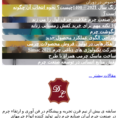
خصوص در دوران
رنگ سال 2021 – 1400چیست؟ نحوه انتخاب آن چگونه
است؟
در صنعت چرم خلاقیت حرف اول را می زند
16 نکته مهم برای خرید کفش زمستانی زنانه
آبگوشت چرم
طراحی الگوی عملکرد محصول جدید
راهکارهایی در تولید , فروش محصولات چرمی
شرکت تکنولوژی های دباغی چرم Simac 2021
ساخت ماسک چرمی همراه با طرح
نقش منابع انسانی در توسعه صنعت چرم
مقالات بیشتر ...
سابقه ی بیش از نیم قرن تجربه و پیشگام در فن آوری و ارتقاء چرم
در صنعت چرم ایران صنایع چرم دلیر تولید کننده انواع چرمهای