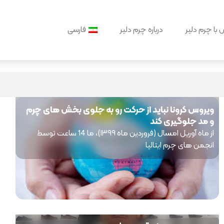
با چرم دلیر
درباره چرم دلیر
فارسی
ویروس کرونا نباید از حرکت رو به جلوی بخش های چرم
و مد جلوگیری کند
از ماه آوریل امسال (فروردین ماه ۱۳۹۹)، ما 14 ساعت توسط
انجمن های چرم ایتالیا