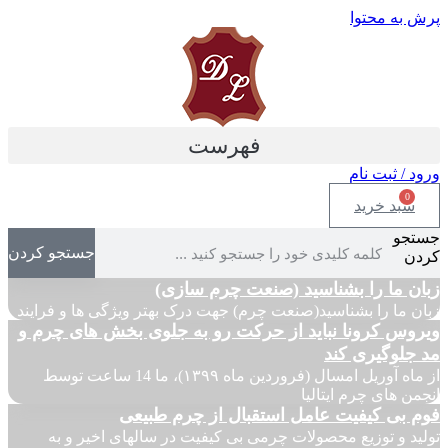
پرش به محتوا
فهرست
ورود / ثبت نام
0
سبد خرید
جستجو
جستجو کردن
کردن
زبان ما را بشناسید (صنعت چرم سازی)
زبان ما را بشناسید(صنعت چرم) جهت درک بهتر ویژگی ها و فرایند
ویروس کرونا نباید از حرکت رو به جلوی بخش های چرم و
مد جلوگیری کند
از ماه آوریل امسال (فروردین ماه ۱۳۹۹)، ما 14 ساعت توسط
انجمن های چرم ایتالیا
فوم بی کیفیت عامل استقبال از چرم طبیعی
تولید و توزیع محصولات چرمی بی کیفیت در سالهای اخیر و به