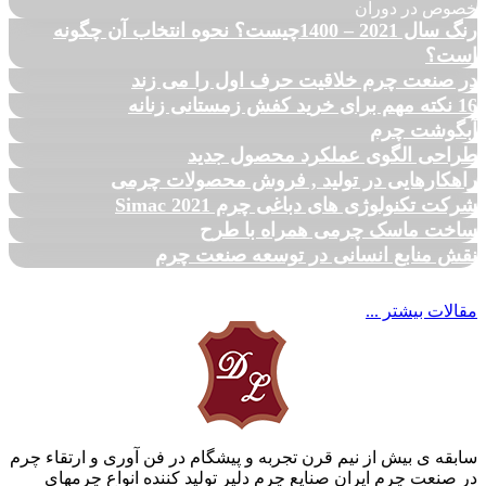
خصوص در دوران
رنگ سال 2021 – 1400چیست؟ نحوه انتخاب آن چگونه
است؟
در صنعت چرم خلاقیت حرف اول را می زند
16 نکته مهم برای خرید کفش زمستانی زنانه
آبگوشت چرم
طراحی الگوی عملکرد محصول جدید
راهکارهایی در تولید , فروش محصولات چرمی
شرکت تکنولوژی های دباغی چرم Simac 2021
ساخت ماسک چرمی همراه با طرح
نقش منابع انسانی در توسعه صنعت چرم
مقالات بیشتر ...
سابقه ی بیش از نیم قرن تجربه و پیشگام در فن آوری و ارتقاء چرم
در صنعت چرم ایران صنایع چرم دلیر تولید کننده انواع چرمهای