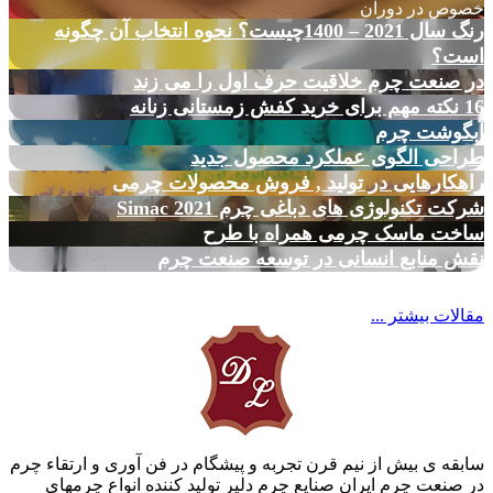
خصوص در دوران
رنگ سال 2021 – 1400چیست؟ نحوه انتخاب آن چگونه
است؟
در صنعت چرم خلاقیت حرف اول را می زند
16 نکته مهم برای خرید کفش زمستانی زنانه
آبگوشت چرم
طراحی الگوی عملکرد محصول جدید
راهکارهایی در تولید , فروش محصولات چرمی
شرکت تکنولوژی های دباغی چرم Simac 2021
ساخت ماسک چرمی همراه با طرح
نقش منابع انسانی در توسعه صنعت چرم
مقالات بیشتر ...
سابقه ی بیش از نیم قرن تجربه و پیشگام در فن آوری و ارتقاء چرم
در صنعت چرم ایران صنایع چرم دلیر تولید کننده انواع چرمهای