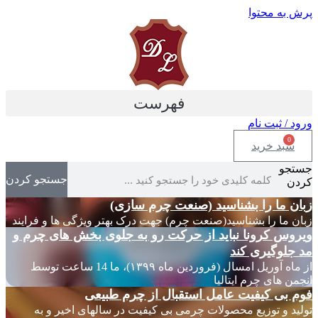
پرش به محتوا
فهرست
ورود / ثبت نام
0
سبد خرید
جستجو
جستجو کردن
کردن
زبان ما را بشناسید (صنعت چرم سازی)
زبان ما را بشناسید(صنعت چرم) جهت درک بهتر ویژگی ها و فرایند
ویروس کرونا نباید از حرکت رو به جلوی بخش های چرم و
مد جلوگیری کند
از ماه آوریل امسال (فروردین ماه ۱۳۹۹)، ما 14 ساعت توسط
انجمن های چرم ایتالیا
فوم بی کیفیت عامل استقبال از چرم طبیعی
تولید و توزیع محصولات چرمی بی کیفیت در سالهای اخیر و به