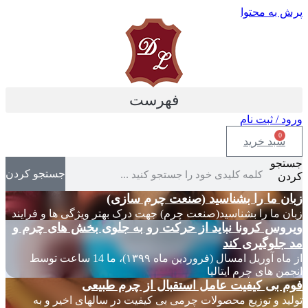
پرش به محتوا
فهرست
ورود / ثبت نام
0
سبد خرید
جستجو
جستجو کردن
کردن
زبان ما را بشناسید (صنعت چرم سازی)
زبان ما را بشناسید(صنعت چرم) جهت درک بهتر ویژگی ها و فرایند
ویروس کرونا نباید از حرکت رو به جلوی بخش های چرم و
مد جلوگیری کند
از ماه آوریل امسال (فروردین ماه ۱۳۹۹)، ما 14 ساعت توسط
انجمن های چرم ایتالیا
فوم بی کیفیت عامل استقبال از چرم طبیعی
تولید و توزیع محصولات چرمی بی کیفیت در سالهای اخیر و به