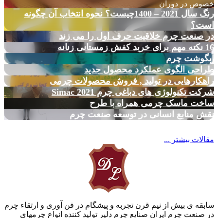
خصوص در دوران
رنگ سال 2021 – 1400چیست؟ نحوه انتخاب آن چگونه
است؟
در صنعت چرم خلاقیت حرف اول را می زند
16 نکته مهم برای خرید کفش زمستانی زنانه
آبگوشت چرم
طراحی الگوی عملکرد محصول جدید
راهکارهایی در تولید , فروش محصولات چرمی
شرکت تکنولوژی های دباغی چرم Simac 2021
ساخت ماسک چرمی همراه با طرح
نقش منابع انسانی در توسعه صنعت چرم
مقالات بیشتر ...
سابقه ی بیش از نیم قرن تجربه و پیشگام در فن آوری و ارتقاء چرم
در صنعت چرم ایران صنایع چرم دلیر تولید کننده انواع چرمهای