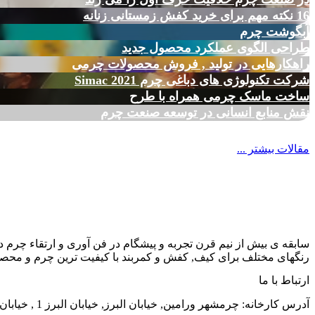
16 نکته مهم برای خرید کفش زمستانی زنانه
آبگوشت چرم
طراحی الگوی عملکرد محصول جدید
راهکارهایی در تولید , فروش محصولات چرمی
شرکت تکنولوژی های دباغی چرم Simac 2021
ساخت ماسک چرمی همراه با طرح
نقش منابع انسانی در توسعه صنعت چرم
مقالات بیشتر ...
سابقه ی بیش از نیم قرن تجربه و پیشگام در فن آوری و ارتقاء چرم د
رنگهای مختلف برای کیف, کفش و کمربند با کیفیت ترین چرم و محصول
ارتباط با ما
آدرس کارخانه: چرمشهر ورامین, خیابان البرز, خیابان البرز 1 , خیابان الوند, شماره 38