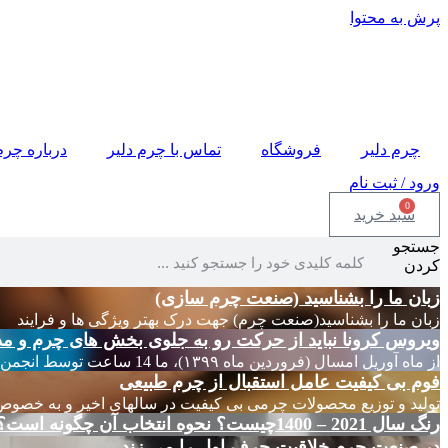
پرش به محتوا
چرم دلیر
فروشگاه
تماس با چرم دلیر
درباره چرم
ورود / ثبت نام
0
سبد خرید
جستجو
کردن
زبان ما را بشناسید (صنعت چرم سازی)
زبان ما را بشناسید(صنعت چرم) جهت درک بهتر ویژگی ها و فرایند
ویروس کرونا نباید از حرکت رو به جلوی بخش های چرم و مد
از ماه آوریل امسال (فروردین ماه ۱۳۹۹)، ما 14 ساعت توسط انجمن های چرم ایتالیا
فوم بی کیفیت عامل استقبال از چرم طبیعی
تولید و توزیع محصولات چرمی بی کیفیت در سالهای اخیر و به خصوص
رنگ سال 2021 – 1400چیست؟ نحوه انتخاب آن چگونه است؟
در صنعت چرم خلاقیت حرف اول را می زند