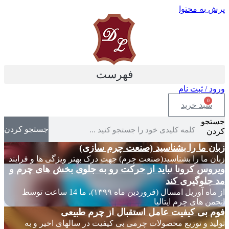
پرش به محتوا
فهرست
ورود / ثبت نام
0
سبد خرید
جستجو
جستجو کردن
کردن
زبان ما را بشناسید (صنعت چرم سازی)
زبان ما را بشناسید(صنعت چرم) جهت درک بهتر ویژگی ها و فرایند
ویروس کرونا نباید از حرکت رو به جلوی بخش های چرم و
مد جلوگیری کند
از ماه آوریل امسال (فروردین ماه ۱۳۹۹)، ما 14 ساعت توسط
انجمن های چرم ایتالیا
فوم بی کیفیت عامل استقبال از چرم طبیعی
تولید و توزیع محصولات چرمی بی کیفیت در سالهای اخیر و به