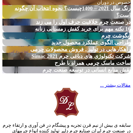
خصوص در دوران
رنگ سال 2021 – 1400چیست؟ نحوه انتخاب آن چگونه
است؟
در صنعت چرم خلاقیت حرف اول را می زند
16 نکته مهم برای خرید کفش زمستانی زنانه
آبگوشت چرم
طراحی الگوی عملکرد محصول جدید
راهکارهایی در تولید , فروش محصولات چرمی
شرکت تکنولوژی های دباغی چرم Simac 2021
ساخت ماسک چرمی همراه با طرح
نقش منابع انسانی در توسعه صنعت چرم
مقالات بیشتر ...
سابقه ی بیش از نیم قرن تجربه و پیشگام در فن آوری و ارتقاء چرم
در صنعت چرم ایران صنایع چرم دلیر تولید کننده انواع چرمهای