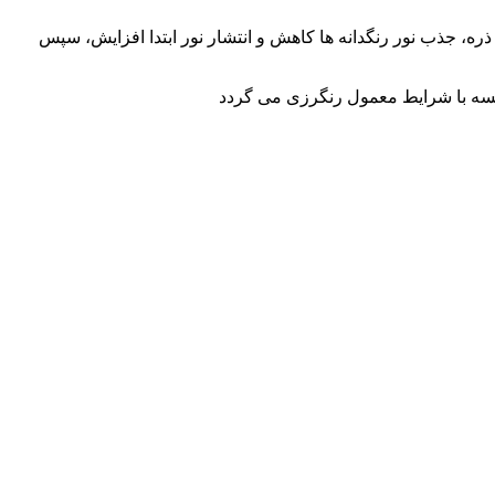
ه رسوب و انباشتگي و نفوذپذيری رنگدانه در الياف مؤثر می باشد. طبق شكل 1 با افزايش اندازه ذره، جذب نور رنگدانه ها كاهش و انتشار نور ابتدا افزايش، سپس