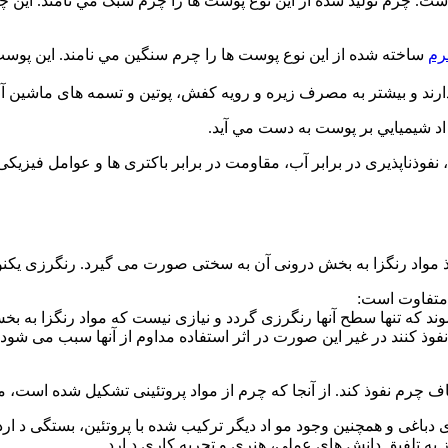
 چرم توليد شده از اين نوع پوست ها را چرم سبک مي نامند. اين چر 
رم
ساخته شده از اين نوع پوست ها را چرم سنگين مي نامند. اين پوس
ارند و بيشتر به مصرف زيره و رويه كفش، پوتين و تسمه های ماشين 
 اد شيميايي بر پوست به دست مي آيد.
، نفوذناپذیری در برابر آب، مقاومت در برابر باكتری ها و عوامل فيز
ذ مواد رنگزا به بخش درونی آن به سختی صورت می گيرد. رنگرزی يك
 متفاوت است:
ه تنها سطح آنها رنگرزی گردد و نيازی نيست كه مواد رنگزا به بخش
وذ كنند در غير اين صورت در اثر استفاده مداوم از آنها سبب می شود 
لياف چرم نفوذ كند. از آنجا كه چرم از مواد پروتئينی تشكيل شده است، م
 دباغی و همچنين وجود مو اد ديگر تركيب شده با پروتئين، بستگی د ارد. 
 به تلفيق دانش های عملي، هنری و تجربه كاری د ارد.