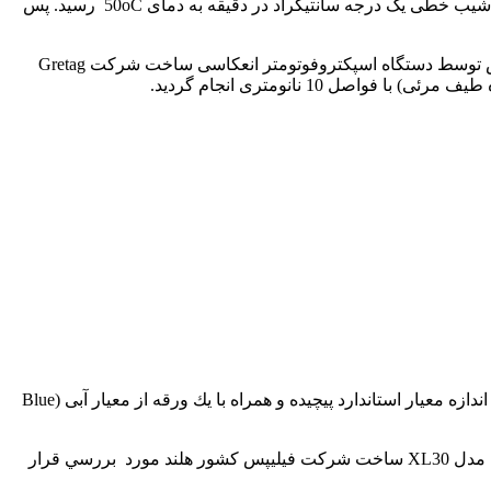
در ابتدای فرآيند رنگ كردن اجازه داده شد تا دمای حمام مافوق صوت به دمای 40oC برسد، سپس نمونه وارد حمام شده و بمدت 10 دقيقه با شيب خطی يک درجه سانتيگراد در دقيقه به دمای 50oC رسيد. پس
پس از عمليات رنگ كردن، كالا خشک شده و مختصات رنگي آن تحت سيستم CIELAB محاسبه شد. اندازه گيری مقادير انعكاس توسط دستگاه اسپكتروفوتومتر انعكاسی ساخت شركت Gretag
ثبات نوری نمونه های رنگ شده طبق استاندارد ISO 105-B01 تعيين شد. برای اين كار نمونه ها بر روی قطعه مقوايی به اندازه معيار استاندارد پيچيده و همراه با يك ورقه از معيار آبی (Blue
قطعه ای از هر نمونه چرمی پس از اعمال پوشش با طلا با استفاده از دستگاه ميكروسكوپ الكتروني پويشي مدل XL30 ساخت شركت فيليپس كشور هلند مورد بررسي قرار