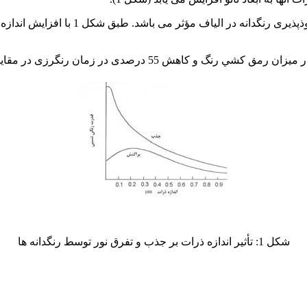
مورفولوژی و شكل ذرات رنگدانه نيز بر نحو
شكل 1: تأثير اندازه ذرات بر جذب و تفرق نور توسط رنگدانه ها