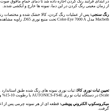
از زمان معينی رنگ كردن در اين دما، نمونه ها خارج و آبكشی شدند.
رنگ سنجی:
Macbeth مدل Color-Eye 7000 A تحت منبع نوری D65, زاويه مشاهده كننده استاندارد 10 درجه در طول موج های 760 – 360 نانومتر (محدوده طيف مرئی) با فواصل 10 نانومتری انجام گرديد.
تعيين ثبات نوری كالا:
Scale) در دستگاه ثبات نو ری AUTONICS-FS4E با رطوبت 10-15% و دمای oC 25-20 قرار داده شدند.
ميكروسكوپ الكتروني پويشی:
گرفت.