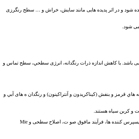
شيده شود و در اثر پديده هايی مانند سايش، خراش و … سطح رنگرزی
می شود.
 می باشد. با كاهش اندازه ذرات رنگدانه، انرژی سطحي، سطح تماس و
ه هاي قرمز و بنفش (كيناكريدون و آنتراكينون) و رنگدان ه های آبي و
ت و كربن سياه هستند.
امروزه با كمك روش های مختلف اندازه ذرات رنگدانه ها می تواند به ابعاد نانو كاهش يابد. روش هايی مانند استفاده از همزن ها با دور زياد، ديسپرس كننده ها، فرآيند مافوق صو ت، اصلاح سطحی و Mie