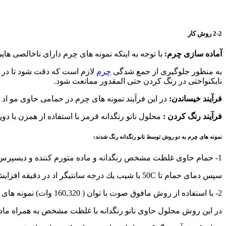
2-2 روش كار
آماده سازی چرم:
با توجه به اينكه نمونه های چرم دارای ناخالصی هايی نظير چربی، واكس و… می باش
به منظور جلوگيری از جمع شدگی
چرم
نايكنواختی در رنگ كردن حتی المقدور ممانعت شود.
فرآيند خيساندن:
در اين فرآيند نمونه های چرم در حمامی حاوی مو اد متورم كننده مشخص و آب مقطر در :1
فرآيند رنگ كردن :
محلول نانو رنگدانه قرمز با استفاده از همزن با دور بالا به مدت 3 ساعت هم زده شد تا ذرات تا حد امكان به 
نمونه های چرم به دو روش توسط نانو رنگدانه رنگ شدند:
1- حمام حاوی غلظت مشخص رنگدانه و ماده متورم كننده و ديسپرس كننده معين توسط هيتر الكتريكي تا دمای 40oC گرم شده و نمونه چرم به وزن 2 گرم به حمام اضافه شد.
سپس دمای حمام تا 50C با شيب يك درجه سانتيگر اد در دقيقه افزايش يافت. نمونه به مدت يک ساعت در اين دما در حمام رنگ شده و سپس خارج و آبكشی شد.
2- با استفاده از روش مافوق صوت با توان ( 160,320 وات) نمونه های چرمی رنگ شدند.
در اين روش محلول حاوی نانو رنگدانه با غلظت مشخص به همراه ماده متورم كننده معين تهيه شد