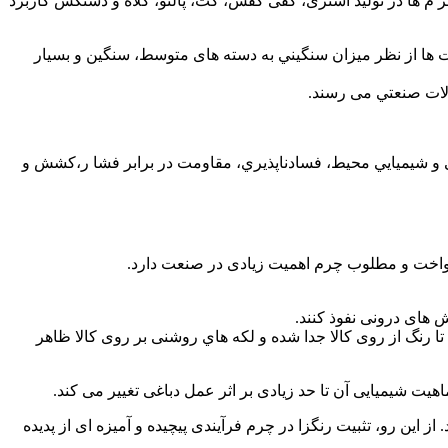
م ها در توليد آستری، كفی كفش، كت، پالتو، كلاه و دستكش كاربرد
ت ها از نظر ميزان سنگيني به دسته های متوسط، سنگين و بسيار
آلات صنعتي می رسند.
يكی و شيميايي محيط، فسادناپذيري، مقاومت در برابر فشا ر،كشش و
نواخت و مطلوب چرم اهميت زيادی در صنعت دارد.
 های درونی نفوذ كنند.
تا رنگ از روی كالا جدا شده و لکه هاي روشنی بر روی كالا ظاهر
اهيت شيميايی آن تا حد زيادی بر اثر عمل دباغی تغيير می كند.
از اين رو، تثبيت رنگزا در چرم فرآيندی پيچيده و آميزه ای از پديده