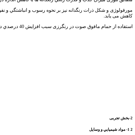
كاهش می يابد.
استفاده از حمام مافوق صوت در رنگرزی سبب افزايش 40 درصدي در ميزان رمق كشي رنگ و كاهش 55 درصدی در زمان رنگرزی در مقايسه با شرايط معمول رنگرزی می گردد
2-بخش تجربی
2 1- مواد شيميايي و وسايل