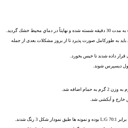
ای حمام از 50ºC تجاوز ننمايد. همچنين آبكشي بايد به طوركامل صورت پذيرد تا از بروز مشكلات بعدی از جمله
گ شدند.