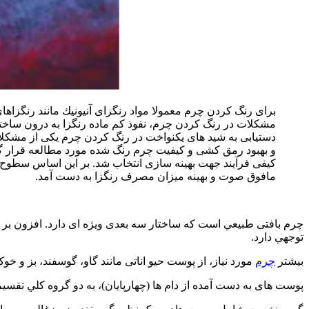
برای رنگ كردن چرم معمولا مواد رنگزای آنيونيك مانند رنگزاه
مشكلات در رنگ كردن چرم، نفوذ كم ماده رنگزا به درون ساخت
دستيابی به شيد های يكنواخت در رنگ كردن چرم يكی از مشكلا
كيفی فرآيند جهت بهينه سازی انتخاب شد. بر اين اساس سطوح ب
مافوق صوت و بهينه ميزان مصرف رنگزا به دست آمد.
چرم بافتی طبيعي است كه ساختار سه بعدی ويژه ای دارد. افزون بر عاي
توجهي دارد.
بيشتر
چرم
مورد نياز، از پوست حيو اناتی مانند گاو، گوسفند، بز و خ
پوست های به دست آمده از دام ها (چهارپايان)، به دو گروه كلي تقسيم