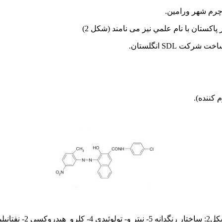
چرم شهر ورامين.
 كننده).
 5- نيتر و- تولوئيدی 4- کلرو هيدروكسی 2- نفتانيليد