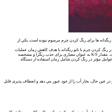
 رنگدانه ها برای رنگ كردن چرم مرسوم نبوده است. يكي از
 رنگ كردن چرم با نانو رنگدانه با هدف كاهش زمان عمليات
و بهبود رمق كشی و كيفيت چرم رنگ شده مورد مطالعه قرار گرفته است. طراحی آزمايش ها بر مبنای روش تاگوچی انجام شده است. مقدار K/S به عنوان معياری برای جذب رنگزا و مشخصه
عوامل مؤثر در رنگ كردن شامل زمان استفاده از دستگاه
 در عين حال، بخار آب را از خود عبور مي دهد و انعطاف پذيری قابل