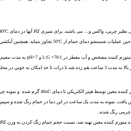
ند. برای تميزی كالا آنها در دمای 40ºC به مدت 30 دقيقه شسته شده و نهايتاً در دماي محيط خشك گرديد.
لازم است كه دقت شود تا در حين عمليات شستشو دم
L:G =70 و pH=7 به مدت معينی قرار داده شدند تا خيس بخورد.
خوبي در محلول ديسپرس شوند.
. نسبت حجم حمام رنگ كردن به وزن كالا برابر L:G 70:1 بوده و نمونه ها طبق نمودار شكل 3 رن