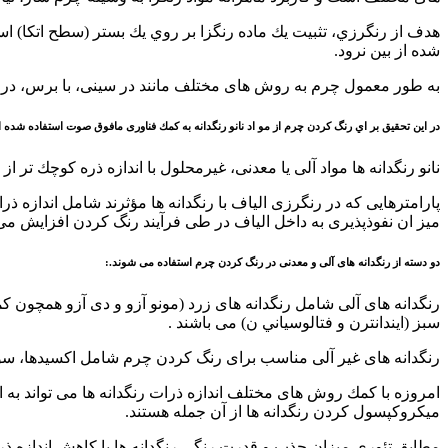
هدف از رنگرزي، تثبيت يك ماده رنگزا بر روي يك بستر (سطح اتكا) اس
شده از بين نرود.
به طور معمول چرم به روش های مختلف مانند در سينی، با برس، در
در اين تحقيق بر اي رنگ كردن چرم از مو اد نانو رنگدانه به كمك فناوری مافوق صوت استفاده شده
نانو رنگدانه ها مواد آلی يا معدنی، غيرمحلول با اندازه ذره كوچك تر از 100 نانومتر می باشند.
پارامترهايی كه در رنگرزی الياف با رنگدانه ها مؤثرند شامل انداز
میز ان نفوذپذيری به داخل الياف در طی فرآيند رنگ كردن افزايش می ي
دو دسته از رنگدانه های آلی و معدنی در رنگ كردن چرم استفاده می شوند.:
رنگدانه های آلی شامل رنگدانه های زرد (مونو آزو و دی آزو همچون كمپل
سبز (ايندانترن و فتالوسياني ن) می باشند .
رنگدانه های غير آلی مناسب برای رنگ كردن چرم شامل اكسيدها، سولفي
ميكروكپسول كردن رنگدانه ها از آن جمله هستند.
مطابق تئوری ميزان جذب و قدرت رنگي رنگدانه ها با كاهش اندازه ذرات آن