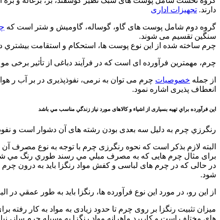
گروه نخست شامل پوست های سبک نظير گوسفند، بز، بزغاله و بره است.
دارند.
تجهیزات اداری
گروه دوم شامل پوست های گاو، گوساله، گاوميش و شتر است كه
چ
سنگين تقسيم می شوند.
چرم ساخته شده از اين نوع پوست ها، استحكام و استقامت بيشتري د
چرم، مهمترين فرآورده ای است كه در فرآيند دباغی از تأثير برخی مو
از جمله
خصوصيات
چرم می توان به نرمی، نفوذپذیری در بر آب ر هوا
انعطاف پذيری اشاره نمود.
اين فرآورده براي تهيه بسياری از اشياء و كالاهای مورد نياز زندگي مناسب مي باشد
رنگرزي چرم به دليل سه بعدی بودن رشته های آن دشوار است و نفو
البته لازم بذكر است كه نحوه رنگرزی چرم با توجه به نوع مصرف آن
برای مثال چرم هايی كه به مصرف مبلي مي رسند طوري رنگ مي شوند ك
در حالی كه در چرم های لباسی و كفش مواد رنگزا بايد به درون چرم نف
شود.
از اين رو، در مورد اين نوع فرآورده ها، رنگزا بايد به طور عمقي در ا
ميزان تثبيت رنگزا بر روی چرم تا حدود زيادی به مواد به كار رفته برای
های مختلف است و كاربرد ماهرانه مواد رنگزا به وسيله چرم ساز، نياز