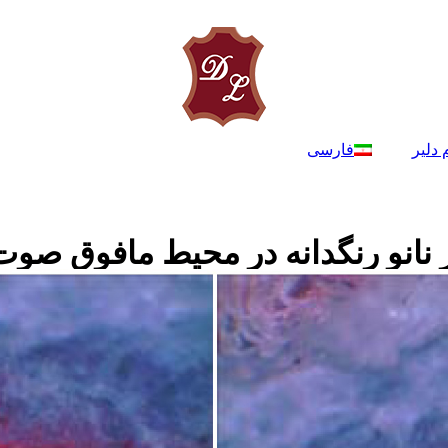
 دلیر
فارسی
ز نانو رنگدانه در محيط مافوق صوت