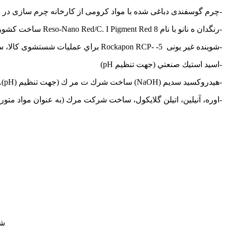
-چرم گوسفندی دباغی شده با مواد كرومی از كارخانه چرم سازی در 
-رنگدان ه نانو با نام Reso-Nano Red/C. I Pigment Red 8 ساخت كشور پاكستان با نام علمي نيز می نامند (شكل 2)
-شوينده غير يونی Rockapon RCP- -5 براي عمليات شستشوی كالا، ساخت شركت SDL انگلستان.
-اسيد استيك صنعتي (جهت تنظيم pH)
-هيدروكسيد سديم (NaOH) ساخت شرك ت مر ك (جهت تنظيم (pH).
-اوره، آنيلين، اتيلن گلايكول، ساخت شركت مرك (به عنوان مواد متورم
شکل2: ساختار رنگدانه