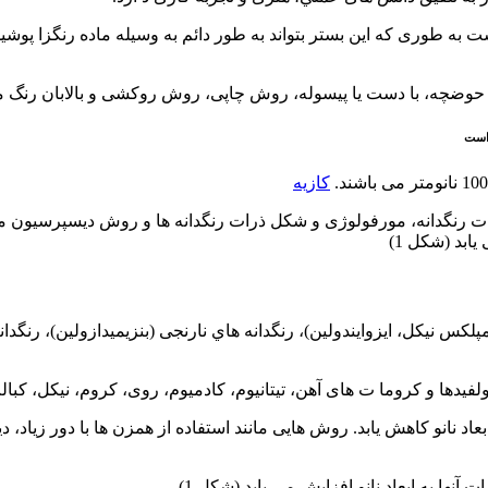
ت به طوری كه اين بستر بتواند به طور دائم به وسيله ماده رنگزا پو
 حوضچه، با دست يا پيسوله، روش چاپی، روش روكشی و بالابان رنگ 
 است
کازیه
ه ذرات رنگدانه، مورفولوژی و شكل ذرات رنگدانه ها و روش ديسپرسيون
ابد (شكل 1)
كس نيكل، ايزوايندولين)، رنگدانه هاي نارنجی (بنزيميدازولين)، رنگدان
دها و كروما ت های آهن، تيتانيوم، كادميوم، روی، كروم، نيكل، كبال
ها به ابعاد نانو افزايش می يابد (شكل 1).