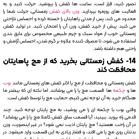
تصور کنید، قرار است، ساعت ها کفش را بپوشید. حرکت کنید و به
فعالیت های روزمره بپردازید.
وزن بالای کفش
زمستانی، حرکت شما را
محدود می کند، پس از مدتی پاهایتان را خسته کرده و احساس ناراحتی
می کنید. پیش از خرید کفش، وزن آن را امتحان کنید. در تولید کفش
زمستانی خوب از مواد سبک و چرم طبیعی مخصوص برای عایق بندی
استفاده می شود، تا مصرف کننده علاوه بر گرم شدن، احساس آرامش و
راحتی هم داشته باشد.
14- کفش زمستانی بخرید که از مچ پاهایتان
محافظت کند
کفش زمستانی و محافظت از مچ پا اکثر کفش های زمستانی مانند
بوت
ها و
چکمه
ها قسمت مچ پا را می پوشانند. اما نکته ای که بیشتر ما
هنگام خرید به آن توجه نمی کنیم، حمایت مچ پا توسط کفش است.
وقتی بوت یا چکمه ای را می پوشید، به مچ پایتان توجه کنید. چند
قدمی راه بروید. ببینید، آیا قسمت ساق کفش کاملا مچ پا را می پوشاند؟
در آن راحت هستید؟ مچ پایتان اذیت نمی شود؟ در غیر اینصورت، وزن
بدنتان روی مچ پا می افتد، و فشار زیادی به این قسمت وارد میشود. در