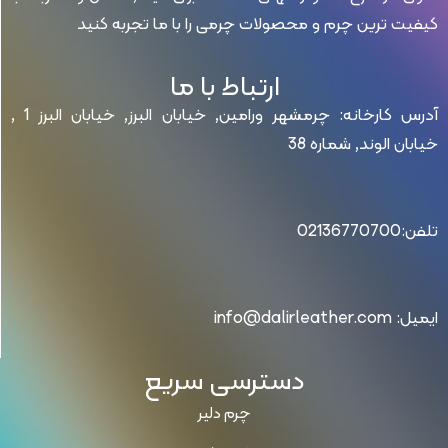
کیفیت ترین چرم و محصولات چرمی را با ما تجربه کنید
ارتباط با ما
آدرس کارخانه: چرمشهر ورامین, خیابان البرز, خیابان البرز 1 ,
خیابان الوند, شماره 38
تلفن:02136770700
ایمیل: info@dalirleather.com
دسترسی سریع
چرم دلیر