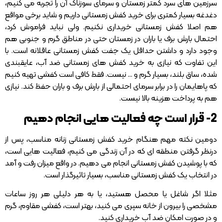
سرزمین های سرد کمتر زمستان و سرمای سوزناک آن را تجربه می کنیم،
دغدغه بسیار کمتری برای خرید کفش زمستانی داریم و شاید برخی مواقع
هم اصلا کفش زمستانی خریداری نکنیم. ولی نباید فراموش کرد،
احتمال بارش برف یا باران در زمستان حتی در مناطق گرم و جنوبی هم
وجود دارد و داشتن حداقل یک جفت کفش زمستانی عاقلانه است. با
این تفاوت که نیازی به خرید کفش های زمستانی ضد آب، عایقبندی
شده، ساق بلند، بسیار گرم و … نیست. فقط کافی است کفشی تهیه کنیم
که پاهایمان را در برابر سرمای احتمالی از بارش برف و باران حفظ کند. نیازی
هم به پرداخت هزینه بالا نیست.
2- قرار است چه فعالیت هایی انجام دهیم
دومین نکته مهم هنگام خرید کفش زمستانی زنانه مناسب، پس از
درنظر گرفتن منطقه ای که در آن زندگی می کنیم، فعالیت هایی است،
که با پوشیدن کفش زمستانی انجام می دهیم. در واقع میزان رفت و آمد
در انتخاب یک کفش زمستانی مناسب، بسیار تاثیرگذار است.
مثلا اگر شاغل یا محصل هستید، یا به هر دلیلی هر روز ساعات
مشخصی را بیرون از خانه سپری می کنید، بهتر است، کفشی مقاوم، گرم
و در صورت امکان ضد آب خریداری کنید.