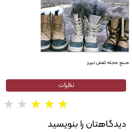
منبع: مجله کفش تبریز
نظرات
★
★
★
★
★
دیدگاهتان را بنویسید