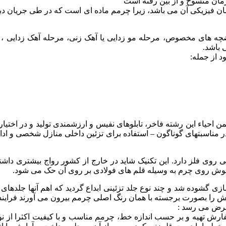
زمان منسوخ و از بین رفته است
ن فیزیکی آن می باشد، زیرا چرمم ماده ای است که در طی جریان دباغی
های مخصوص، مرحله مو زدایی یا آهک زنی، مرحله آهک زدایی ، مر
 باشد.
 از جمله:
احیاء این رشته فاخر، تابلوهای نفیس و ارزشمندی تولید و در اختیار 
در مناسبتهای گوناگون – استفاده برای تزئین داخلی منازل شخصی و ادار
 روی فلز دارد. این تکنیک شاید در خارج از کشور رواج بیشتری داشته 
قوش روی چرم به وسیله قلم های فولادی بر روی آن حک می شود.
 سازی گشوده شد و چند نوع جلد تزئینی ابداع گردید که اهم آنها ج
قوش را بصورت برجسته با همان رنگ اصلی چرمم بیرون می آورند فرایند 
 عرض می رسد :
فارش تهیه و بر حسب اندازه خط، چرمم مناسب و با کیفیت اکثرا از نوع