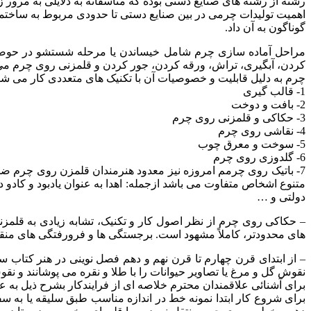
رشته از رشته های صنایع دستی بوده که متاسفانه به دلایلی به مرور 
اهمیت تولیدات چرمی در بین صنایع دستی تا حدودی مربوط به ساختما
گوناگون به آن داد.
مراحل آماده سازی چرم شامل خیساندن یا مرحله شستشو در حوضچه 
کردن، آبگیری، تراش، ورقه کردن، جور کردن و قلمزنی روی چرم می
چرم به دلیل قابلیت و خصوصیات آن با تکنیک های متعددی کار می شود
1- قالب گیری
2- بافت و دوخت
3- حکاکی و قلمزنی روی چرم
4- نقاشی روی چرم
5- سوخت و معرق چوب
6- گلدوزی روی چرم
7- باتیک روی چرمم امروزه نیز معدود هنرمندان قلمزن روی چرم ضمن 
متنوع اشخاص متفاوت می باشد ازجمله: اهدا به عنوان یادبود و کادو 
دولتی و …
– حکاکی روی چرم از نظر اصول کار و تکنیک، تشابه زیادی به قلمزنی
های محدودتر، کاملاً مشهود است. برجستگی ها و فرورفتگی های من
– از ابتدای قرن چهارم تا قرن نهم و دهم فصل نوینی در هنر کتاب
نقوش گل و مرغ یا تصاویر حیوانات را با طلا و نقره می پوشانند و ن
برای آشنائی علاقمندان محترم خلاصه ای از فرایندکار بشرح ذیل به
برای شروع کار ابتدا نمونه خط در اندازه مناسب طبق سلیقه یا به س