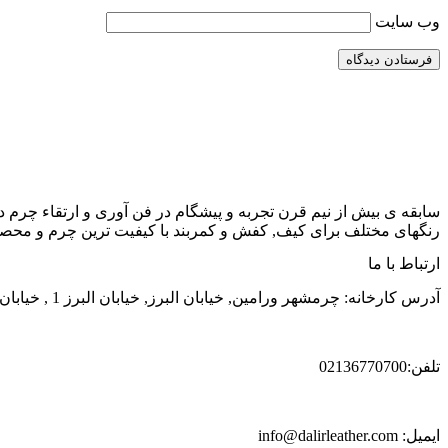
وب‌ سایت
سابقه ی بیش از نیم قرن تجربه و پیشگام در فن آوری و ارتقاء چرم د
رنگهای مختلف برای کیف, کفش و کمربند با کیفیت ترین چرم و محصول
ارتباط با ما
آدرس کارخانه: چرمشهر ورامین, خیابان البرز, خیابان البرز 1 , خیابان الوند, شماره 38
تلفن:02136770700
ایمیل: info@dalirleather.com