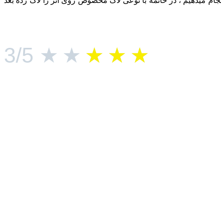
ام میدهیم ، در خاتمه با نوعی لاک مخصوص روی اثر را لاک زده بعد
3/5
★
★
★
★
★