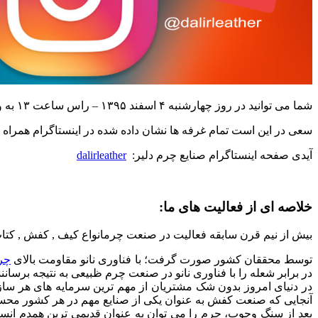
شما می توانید در روز چهارشنبه ۴ اسفند ۱۳۹۵ – راس ساعت ۱۳ به وقت ایران از طریق
سعی در این است تمام غرفه ها نشان داده شده در اینستاگرام همراه ب
آیدی صفحه اینستاگرام صنایع چرم دلیر:
dalirleather
خلاصه ای از فعالیت های ما:
بیش از نیم قرن سابقه فعالیت در صنعت چرمانواع کیف , کفش , کتاب 
توسط محققان کشور صورت گرفت؛ با فناوری نانو مقاومت بالای
چر
در برابر شعله را با فناوری نانو در صنعت چرم ظبیعی به نتیجه برسانند
در دنیای امروز بدون شک مشتریان از مهم ترین سرمایه های هر س
آنجایی که صنعت کفش به عنوان یکی از صنایع مهم در هر کشور مح
بعد از سنگ وچوب، چرم را می توان به عنوان قدیمی ترین همدم انس