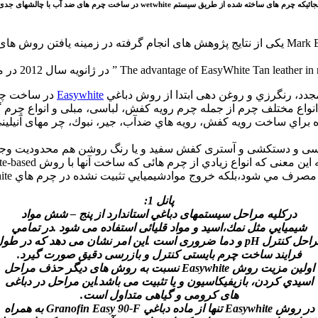
کروم استفاده شده است. در این روش پایه اصلی کار، بر سیستم دباغی آلدئیدی استوار است.ام
استفاده از روش Easywhite بجای سیستم wetwhite توسط آقای Mark Bartle یکی از نتایج پژوهش ها
Easywhite
در ساخت چرم
انواع مختلف چرم از جمله چرم رویه کفش، لباسی، مبلی و انواع چرم 
 مهاي گياهي سفيد شده براي ساخت رويه كفش، رويه هاي ضدآب، جير، نبوك، چر مها
لباسی و دستکشی و آستری کفش سفید و یا رنگ روشن هم محدودیت وج
پانل 1:
دركليه مراحل سيستمهای دباغي استاندارد از پنج – شش مواد
شيميايي مثل نمك،اسيد و مواد قلیائی استفاده می شود .در تمامي
كنترل pH و دما ضروری است .این امر نشان می دهد که در طول
فرایند ساخت چرم بایستی کنترل و بازرسی دقیق صورت گیرد.
اولين مزيت روش Easywhite نسبت به روش های دیگر حذف مراحل
اسيدي کردن، بازیفیکاسیون و يا تثبيت می باشد.این مراحل در دباغی
های کرومی و گیاهی متداول است.
در روش Easywhite تنها از ماده دباغي Granofin Easy 90-F به همراه