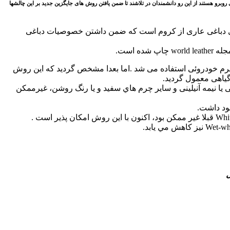
ا از آنجائیکه چرم های ساخته شده از طریق سیستم wetwhite در ساخت چرم های ضد آب با چالشهای جدی روبرو هستند از این رو دانشمندان در تلاشند تا ضمن یافتن روش های جایگزین جدید بر این چالشها
ی انجام گرفته در زمینه یافتن روش های دباغی عاری از کروم است که ضمن داشتن خصوصیات دباغی
 خودروئی استفاده می شد .اما بعدا مشخص گردید که این روش
گیاهی معمول گردید.
ی آنيلينی يا نيمه آنيلينی و سایر چرم هاي سفيد و یا رنگ روشن، غيرممكن
ود داشت.