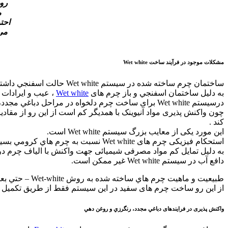
روغ
م
احت
می 
مشكلات موجود در فرآيند ساخت Wet white
ساختمان چرم ساخته شده در سيستم Wet white حالت اسفنجي داشته و الیاف از هم فاصله دارند.اين امر مانع ساخت چرم با فشردگي بيشتر و رخ نرم و محكمتر می شود.
به دليل ساختمان اسفنجي و باز چرم های
Wet white
، عیب و ایرادات 
درسیستم Wet white برای ساخت چرم دلخواه در مراحل دباغي مجدد، رنگرزي و روغن دهي، از مواد شيميايي آنیونیک استفاده می شود .
چون واکنش پذیری مواد آنیوینک با همدیگر کم است از این رو از مقادی
کند .
این مورد یکی از معایب بزرگ سیستم Wet white است.
استحكام فيزیكی چرم های Wet white نسبت به چرم هاي كرومي بسيار پايين است .در چرم هاي لباسی مقاومت به پارگي ومقاومت به دوخت ضروری است.
دافع آب در سیستم Wet white غیر ممکن است.
طبيعيت و ماهیت چرم هاي ساخته شده به روش Wet-white – حتي بعد از دباغي مجددو روغن دهي – تمایل به زرد شدن دارد.
از این رو ساخت چرم های سفید در این سیستم فقط از طریق تکمیل کاری
واكنش پذیری در فرایندهای دباغي مجدد، رنگرزي و روغن دهي