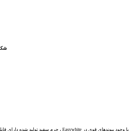
شكل 
با وجود پيوندهاي قوي در Easywhite ، چر