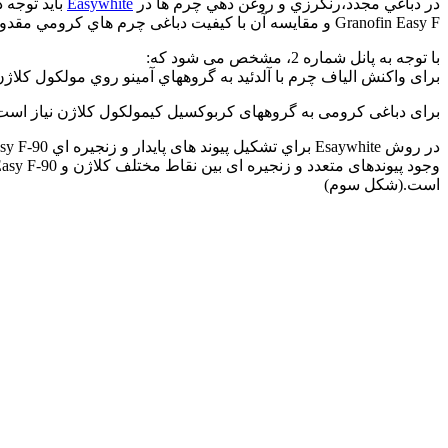
در دباغي مجدد،رنگرزي و روغن دهي چرم ها در
Easywhite
Granofin Easy F و مقایسه آن با کیفیت دباغی چرم هاي كرومي مقدور است.
با توجه به پانل شماره 2، مشخص می شود که:
برای واکنش الیاف چرم با آلدئید به گروههاي آمينو روي مولكول كلاژن نیاز است .(در wet white گروههای امینی کلاژن با مولکول آلدئید واکنش داده و 
برای دباغی کرومی به گروههای کربوکسیل کیمولکول کلاژن نیاز است .
در روش Esaywhite براي تشكيل پیوند های پايدار و زنجيره اي 90-Granofin Easy F با کلاژن در نقاط متعدد واكنش مي دهد.
وجود پیوندهای متعدد و زنجیره ای بین نقاط مختلف کلاژن و 90-Granofin Easy F منجر به ساخت
است.(شکل سوم)