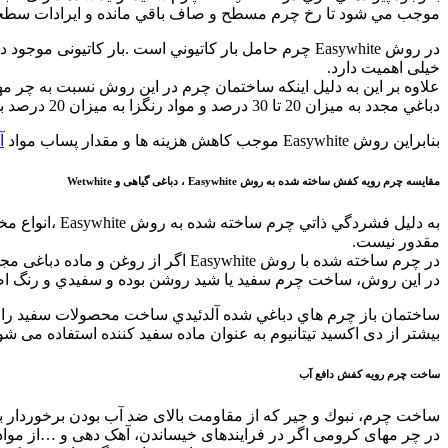
موجب مي شود تا رخ چرم مسطح و صاف باقي مانده و ایرادات سطحی
در روش Easywhite چرم حامل بار كاتيوني است .بار ک
خیلی اهمیت دارد.
علاوه بر اين به دليل اينكه ساختمان چرم در این روش نسبت به چر 
دباغي مجدد به ميزان 20 تا 30 درصد و مواد رنگزا به ميزان 20 درصد بسته به نوع چرم نهايي،كاهش مي يابد.
بنابراين روش Easywhite موجب كاهش هزينه ها و مقدار پساب مواد
آ
مقایسه چرم رويه كفش ساخته شده به روش Easywhite ، دباغی گیاهی و Wetwhite
به دليل فشرد
مقدور نیست.
در چرم ساخته شده با روش Easywhite اگر از روغن و ماده دباغی مجدد مناسب استفاده شود، ثبات نوری بسیار بالائی حاصل می شود .
در این روش، ساخت چرم سفيد يا شيد روشن بوده و سفيدي و رنگ ا
ساختمان باز چرم هاي دباغي شده آلدئيدي ساخت محصولات سفيد را 
بیشتر از دی اکسید تیتانیوم به عنوان ماده سفید کننده استفاده می ش
ساخت چرم رويه كفش دافع آب
ساخت چرم، نبوك و جير که از مقاومت بالای ضد آب بودن برخوردار باشد به روش دباغی 
در چر مهای کرومی اگر در فرایندهای خیساندن، آهک دهی و …از مواد