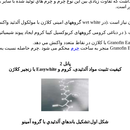
پیوند ایجاد می کنند.).(شکل اول)
( در دباغی کرومی گروههای کربوکسیل کیبا کروم ایجاد پیوند شیمیائی
چرم
پانل 2
کیفیت تثبیت مواد آلدئیدی، کروم و Easywhite با زنجیر کلاژن
شكل اول:تشكيل باندهاي آلدئيدي با گروه آمينو