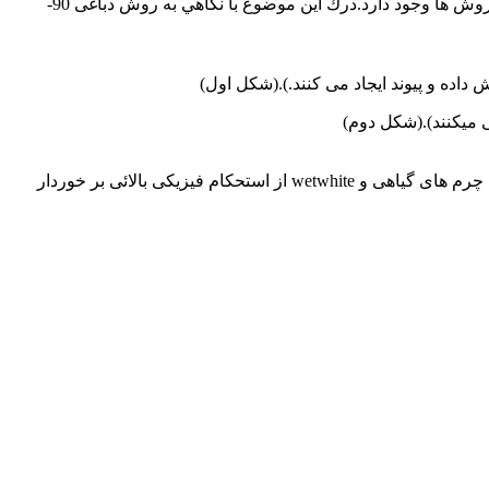
باید توجه داشت که تفاوت زیادی بین اين نوع چرم و چرم هاي توليد شده با ساير روش ها وجود دارد.درك اين موضوع با نگاهي به روش دباغی 90-
 میکنند).(شکل دوم)
محکم می شود .چرم حاصله نسبت به چرم های گیاهی و wetwhite از استحکام فیزیکی بالائی بر خوردار