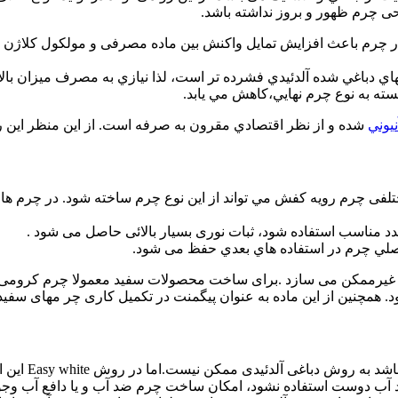
 چرم ظهور و بروز نداشته باشد.
اتیونی موجود در چرم باعث افزایش تمایل واکنش بین ماده مصرفی و مولکول
مهاي دباغي شده آلدئيدي فشرده تر است، لذا نيازي به مصرف ميزان ب
نيوني
شده و از نظر اقتصادي مقرون به صرفه است. از این منظر این
گي ذاتي چرم ساخته شده به روش Easywhite ،انواع مختلفی چرم رويه كفش مي تواند از اين نوع 
صلي چرم در استفاده هاي بعدي حفظ می شود.
غيرممكن می سازد .برای ساخت محصولات سفید معمولا چرم کرومی هم
ود. همچنین از این ماده به عنوان پیگمنت در تکمیل کاری چر مهای سفی
آلدئیدی ممکن نیست.اما در روش Easy white این امکان وجود دارد.
 آب دوست استفاده نشود، امکان ساخت چرم ضد آب و یا دافع آب وجود