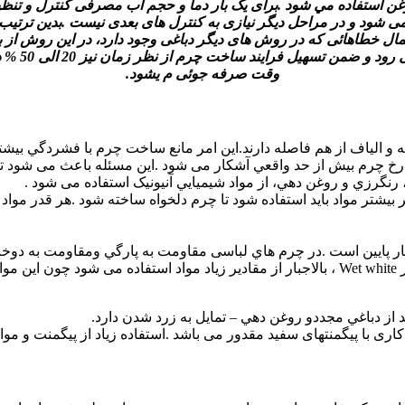
ن استفاده مي شود .برای یک بار دما و حجم آب مصرفی کنترل و تنظ
ی شود و در مراحل دیگر نیازی به کنترل های بعدی نیست .بدین ترتیب
مال خطاهائی که در روش های دیگر دباغی وجود دارد، در این روش از ب
رود و ضمن تسهیل فرایند ساخت چرم از نظر زمان نیز 20 الی 50 % در
وقت صرفه جوئی م یشود.
رخ چرم بيش از حد واقعي آشکار می شود .این مسئله باعث می شود تا 
ر بیشتر مواد باید استفاده شود تا چرم دلخواه ساخته شود .هر قدر مواد
به دليل تمایل کم مواد مصرفی شیمیائی جهت واکنش با الیاف چرم در Wet white ، بالاجبار از م
 با پیگمنتهای سفید مقدور می باشد .استفاده زیاد از پیگمنت و مواد