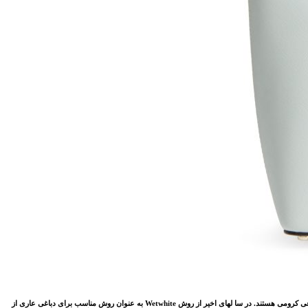
کرومی و اشکالات موجود در دباغی گیاهی در مورد ساخت چرم های نرم و رنگ روشن، دانشمندان سال هاست که در پی یافتن روش های جایگزین چون Easywhite برای دباغی کرومی هستند. در سا لهای اخیر از روش Wetwhite به عنوان روش مناسب برای دباغی عاری از