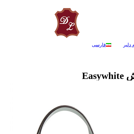
 دلیر
فارسی
Ea