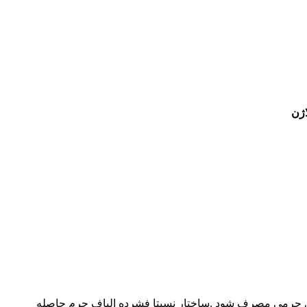
اژن
 تولید انواع کالای چرمی مصرف شود .ساختار نسبتا فشرده الياف چرم حاصله