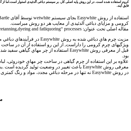
فایق آیند.
کرومی و مزایای دباغی آلدئیدی از معایب هر دو روش مبراست.
مقاله اصلی تحت عنوان: The advantage of EasyWhite Tan leather in retanning,dyeing and fatliquoring“ processes ” در ژانویه سال 2012 در مجله world leather چاپ شده است.
مزيت چرم هاي دباغي شده به روش Easywhite در فرآيندهاي دباغي مجدد، رنگرزي و روغن دهی ابتدا از روش دباغي
ويژگيهای چرم كرومی را داراست, از این رو استفاده از آن در ساخت 
قبل از معرفی روش Easywhite استفاده از چر
بود.
علاوه بر این استفاده از چرم گیاهی در ساخت چر مهای خودروئی، 
معرفی روش Easywhite باعث تغيير در وضعيت توليد گرديده است .به این معنی که انواع زيادي از چرم هائی كه ساخت آنها با روش White-based قبلا غير ممكن بود، اكنون با اين روش امكان پذير است .
در روش Easywhite نه تنها در مرحله دباغي مجدد، مواد و رنگ کمتری مصرف مي شود،بلكه خروج موادشيميايي تثبيت نشده در چرم هاي Wet-white نيز كاهش مي يابد.
مراحل 