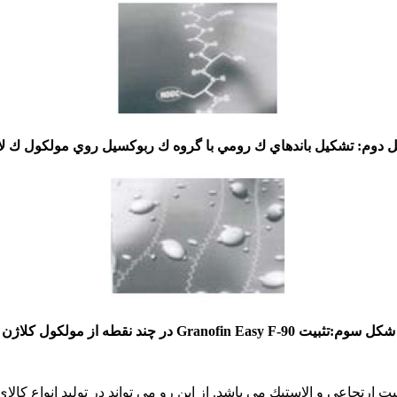
دوم: تشكيل باندهاي ك رومي با گروه ك ربوكسيل روي مولكول ك ل
شكل سوم:تثبيت 90-Granofin Easy F در چند نقطه از مولكول كلاژن
م سفيد تولید شده دارای قابليت ارتجاعي و الاستيك می باشد. از این رو می تواند در