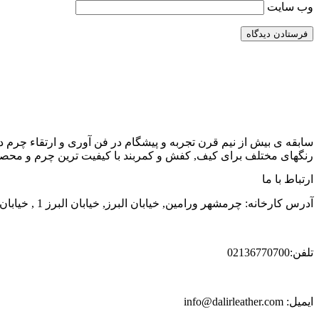
وب‌ سایت
سابقه ی بیش از نیم قرن تجربه و پیشگام در فن آوری و ارتقاء چرم د
رنگهای مختلف برای کیف, کفش و کمربند با کیفیت ترین چرم و محصول
ارتباط با ما
آدرس کارخانه: چرمشهر ورامین, خیابان البرز, خیابان البرز 1 , خیابان الوند, شماره 38
تلفن:02136770700
ایمیل: info@dalirleather.com